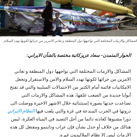
المشاکل والازمات المختلفة التي تواجهها دول المنطقة و تعاني الامرين من جرائها لکونها تهدد السلام
الحوار المتمدن- سعاد عزيزکاتبة مختصة بالشأن الايراني:
المشاکل والازمات المختلفة التي تواجهها دول المنطقة و تعاني
الامرين من جرائها لکونها تهدد السلام والامن والاستقرار وتجعل
الامکانيات قائمة أمام الکثير من الاحتمالات السلبية والتي قد تفتح
أبوابا جديدة من الصعب غلقها، هذه المشاکل والازمات التي
تصاعدت حدتها بصورة إستثنائية خلال الاشهر الاخيرة ووصلت الى
ذروتها في الحرب المندعة في غزة والتي يلعب فيها
النظام الايراني
دورا مشبوها کعادته دائما من أجل التصيد في المياه العکرة، ليس
هنالك من خلاف أو جدل بشأن فإن عراب وداينمو ومفتعل کل هذه
الازمات ليس إلا نظام الملاليدون غيره.