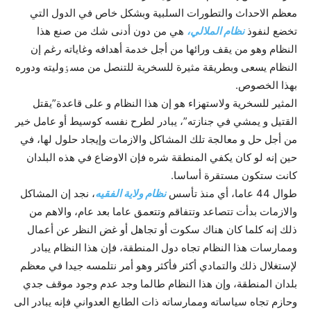
معظم الاحداث والتطورات السلبية وبشکل خاص في الدول التي
تخضع لنفوذ
نظام الملالي،
هي من دون أدنى شك من صنع هذا
النظام وهو من يقف ورائها من أجل خدمة أهدافه وغاياته رغم إن
النظام يسعى وبطريقة مثيرة للسخرية للتنصل من مسٶوليته ودوره
بهذا الخصوص.
المثير للسخرية ولاستهزاء هو إن هذا النظام و على قاعدة”يقتل
القتيل و يمشي في جنازته”، يبادر لطرح نفسه کوسيط أو عامل خير
من أجل حل و معالجة تلك المشاکل والازمات وإيجاد حلول لها، في
حين إنه لو کان يکفي المنطقة شره فإن الاوضاع في هذه البلدان
کانت ستکون مستقرة أساسا.
طوال 44 عاما، أي منذ تأسس
نظام ولاية الفقيه
، نجد إن المشاکل
والازمات بدأت تتصاعد وتتفاقم وتتعمق عاما بعد عام، والاهم من
ذلك إنه کلما کان هناك سکوت أو تجاهل أو غض النظر عن أعمال
وممارسات هذا النظام تجاه دول المنطقة، فإن هذا النظام يبادر
لإستغلال ذلك والتمادي أکثر فأکثر وهو أمر نتلمسه جيدا في معظم
بلدان المنطقة، وإن هذا النظام طالما وجد عدم وجود موقف جدي
وحازم تجاه سياساته وممارساته ذات الطابع العدواني فإنه يبادر الى