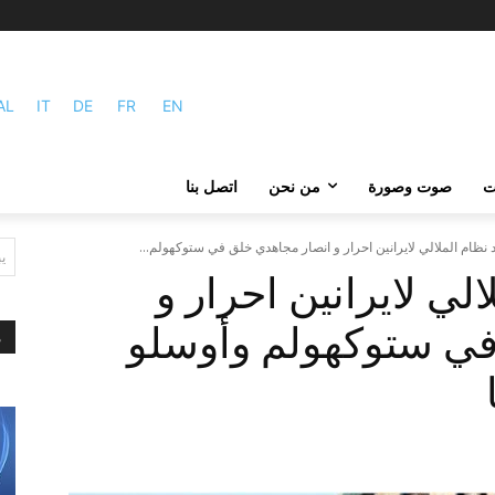
AL
IT
DE
FR
EN
ات
صوت وصورة
من نحن
اتصل بنا
ظام الملالي لایرانین احرار و انصار مجاهدي خلق في ستوكهولم...
ي
ي لایرانین احرار و
في ستوكهولم وأوسلو
م