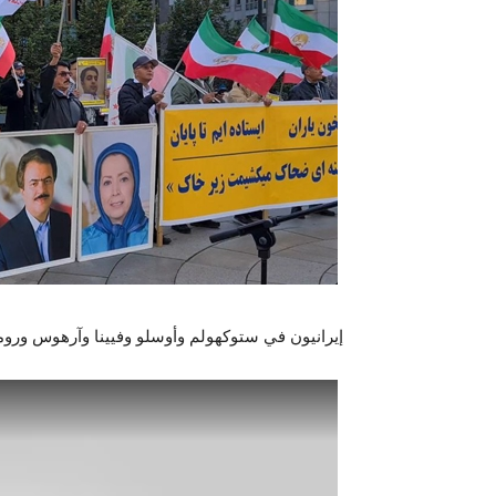
إيرانيون في ستوكهولم وأوسلو وفيينا وآرهوس وروم