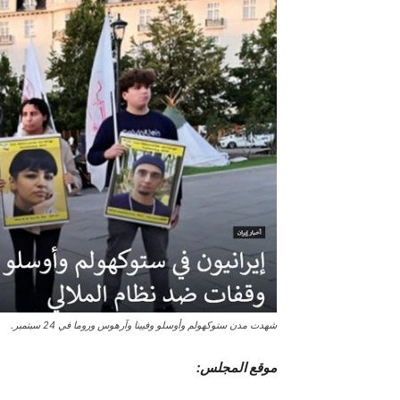
شهدت مدن ستوكهولم وأوسلو وفيينا وآرهوس وروما في 24 سبتمبر.
موقع المجلس: