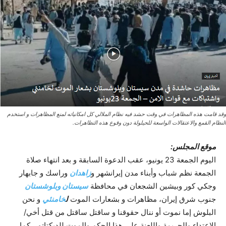
وقد قامت هذه المظاهرات في وقت حشد فيه نظام الملالي كل امكانياته لمنع المظاهرات و استخدم
النظام القمع والاعتقالات الواسعة للحيلولة دون وقوع هذه التظاهرات.
موقع المجلس:
اليوم الجمعة 23 يونيو، عقب الدعوة السابقة و بعد انتهاء صلاة
الجمعة نظم شباب وأبناء مدن إيرانشهر و
زاهدان
وراسك و جابهار
وجكي كور وبيشين الشجعان في محافظة
سيستان وبلوشستان
جنوب شرق إيران، مظاهرات و بشعارات الموت
ل
خامنئي
و نحن
البلوش إما نموت أو ننال حقوقنا و ساقتل ساقتل من قتل أخي/
الاعتداء والجريمة واللعنة على هذا الحكم والموت للديكتاتور. کما