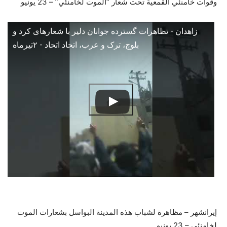
وقوات خامنئي القمعية تحت شعار “الموت لخامنئي” – 23 يونيو
زاهدان - تظاهرات گسترده جوانان دلیر با شعارهای کرد و
بلوچ، ترک و عرب، اتحاد اتحاد - ۲تیرماه
إيرانشهر – مظاهرة لشباب هذه المدينة البواسل بشعارات الموت
لخامنئي – 23 يونيو