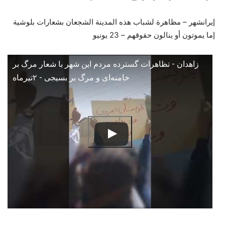
إيرانشهر – مظاهرة لشباب هذه المدينة الشجعان بشعارات بلوشية
إما يموتون أو ينالون حقوقهم – 23 يونيو
زاهدان - تظاهرات گسترده مردم این شهر با شعار مرگ بر
خامنه‌ای و مرگ بر بسیجی - ۲تیرماه