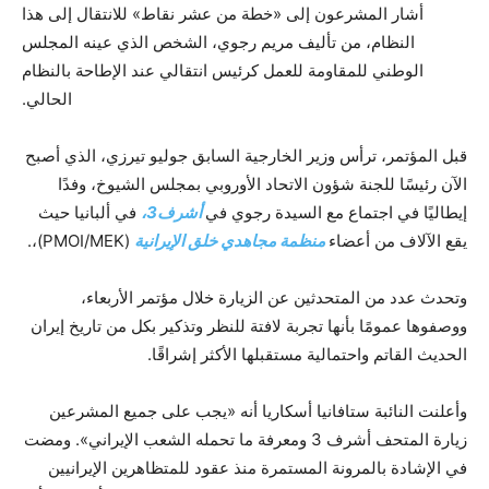
أشار المشرعون إلى «خطة من عشر نقاط» للانتقال إلى هذا
النظام، من تأليف مريم رجوي، الشخص الذي عينه المجلس
الوطني للمقاومة للعمل كرئيس انتقالي عند الإطاحة بالنظام
الحالي.
قبل المؤتمر، ترأس وزير الخارجية السابق جوليو تيرزي، الذي أصبح
الآن رئيسًا للجنة شؤون الاتحاد الأوروبي بمجلس الشيوخ، وفدًا
إيطاليًا في اجتماع مع السيدة رجوي في
أشرف3،
في ألبانيا حيث
يقع الآلاف من أعضاء
منظمة مجاهدي خلق الإيرانية
(PMOI/MEK)،.
وتحدث عدد من المتحدثين عن الزيارة خلال مؤتمر الأربعاء،
ووصفوها عمومًا بأنها تجربة لافتة للنظر وتذكير بكل من تاريخ إيران
الحديث القاتم واحتمالية مستقبلها الأكثر إشراقًا.
وأعلنت النائبة ستافانيا أسكاريا أنه «يجب على جميع المشرعين
زيارة المتحف أشرف 3 ومعرفة ما تحمله الشعب الإيراني». ومضت
في الإشادة بالمرونة المستمرة منذ عقود للمتظاهرين الإيرانيين