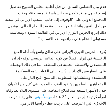
قدم بيان التضامن السابق من قبل أغلبية مجلس الشيوخ تفاصيل
إضافية حول ما قد تتكون منه السياسة «المصححة». وحثت
المجتمع الدولي على “الوقوف إلى جانب الشعب الإيراني في سعيه
من أجل التغيير واتخاذ خطوات حاسمة ضد النظام الحالي. ويشمل
ذلك إدراج الحرس الثوري الإيراني في القائمة السوداء ومحاسبة
مسؤولي النظام على جرائمهم ضد الإنسانية “.
يُعرف الحرس الثوري الإيراني على نطاق واسع بأنه أداة القمع
الرئيسية في إيران، فضلاً عن كونه الداعم الرئيسي لوكلاء إيران
المتشددين والأنشطة الخبيثة في المنطقة، بما في ذلك الهجمات
على المعارضين الإيرانيين. يُنسب إلى القوات شبه العسكرية
المتشددة وميليشياتها المتطوعة، الباسيج، فتح النار على
المتظاهرين السلميين وتنفيذ الضرب المميت في كثير من الأحيان
خلال الأشهر السبعة منذ اندلاع انتفاضة على مستوى البلاد بعد وفاة
امرأة كردية تبلغ من العمر 22 عامًا،
مهسا أميني
، على يد «شرطة
الأخلاق» التي اعترضت على ترتيب غطاء رأسها الإلزامي.