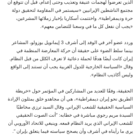
الذين تعرضوا لهجمات عنيفة وتعذيب وحتى إعدام، قبل أن تتوقع أن
مجتمع الناشطين الإيرانيين «سيستمر في المقاومة لتحقيق دولة
حرة وديمقراطية». واختتمت أسكاريا بإخبار زملائها المشرعين،
«يجب أن نفعل كل ما في وسعنا للتضامن معهم».
وردد عضو آخر في الوفد إلى أشرف 3 إيمانويل بوزولو، المشاعر
بينما سلط الضوء على حقيقة أن حركة المعارضة المنظمة في
إيران كانت أيضًا هدفًا لحملة دعائية لا تعرف الكلل من قبل النظام.
وقال «السياسة الخارجية للدول الغربية يجب أن تستند إلى الواقع
وليس أكاذيب النظام».
الحقيقة، وفقًا للعديد من المشاركين في المؤتمر حول «خريطة
الطريق نحو إيران ديمقراطية»، هي أن مجاهدو خلق يمثلون الإرادة
السياسية الحقيقية للشعب الإيراني. وقال السيد ترزي مخاطبًا
السيدة مريم رجوي مباشرة في خطابه: “أنت الصوت الحقيقي
للشعب الإيراني الذي يريد النظام قمعه. وينبغي للاتحاد الأوروبي أن
يرى ما رأيناه في أشرف وأن يصحح سياسته فيما يتعلق بإيران “.