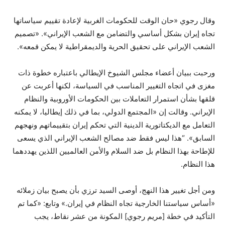
وقال رجوي «حان الوقت للحكومات الغربية لإعادة تقييم سياساتها
تجاه إيران بشكل أساسي والتضامن مع الشعب الإيراني». «تصميم
الشعب الإيراني على تحقيق الحرية والديمقراطية لا يمكن قمعه».
ورحبت ببيان أعضاء مجلس الشيوخ الإيطالي باعتباره خطوة ذات
مغزى في اتجاه التغيير المناسب في السياسة، لكنها أعربت عن
قلقها بشأن استمرار التعاملات بين الحكومات الأوروبية والنظام
الإيراني. وقالت إن «المجتمع الدولي، بما في ذلك إيطاليا، لا يمكنه
التعامل مع الديكتاتورية الدينية التي تحكم إيران بتقييماتهم ونهجهم
السابق». “هذا ليس فقط ضد مصالح الشعب الإيراني الذي يسعى
للإطاحة بهذا النظام بل ضد السلام والأمن العالميين اللذين يهددهما
هذا النظام.
ومن أجل تغيير هذا النهج، أوصى السيد ترزي بأن يصبح بيان زملائه
«أساس سياستنا الخارجية تجاه النظام في إيران.» وتابع: «كما تم
التأكيد في خطة [مريم رجوي] المكونة من عشر نقاط، يجب