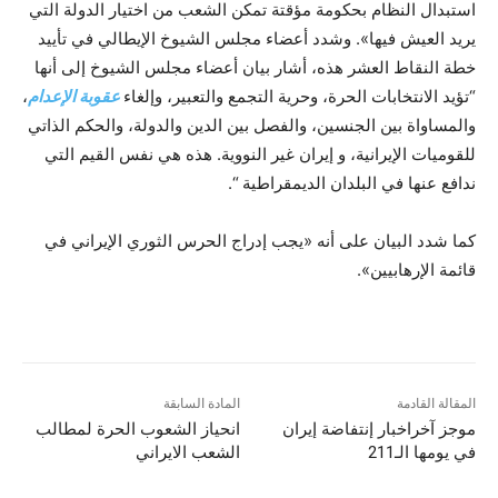
استبدال النظام بحكومة مؤقتة تمكن الشعب من اختيار الدولة التي
يريد العيش فيها». وشدد أعضاء مجلس الشيوخ الإيطالي في تأييد
خطة النقاط العشر هذه، أشار بيان أعضاء مجلس الشيوخ إلى أنها
“تؤيد الانتخابات الحرة، وحرية التجمع والتعبير، وإلغاء
عقوبة الإعدام
،
والمساواة بين الجنسين، والفصل بين الدين والدولة، والحكم الذاتي
للقوميات الإيرانية، و إيران غير النووية. هذه هي نفس القيم التي
ندافع عنها في البلدان الديمقراطية “.
كما شدد البيان على أنه «يجب إدراج الحرس الثوري الإيراني في
قائمة الإرهابيين».
المقالة القادمة
المادة السابقة
موجز آخراخبار إنتفاضة إيران
انحياز الشعوب الحرة لمطالب
في يومها الـ211
الشعب الايراني