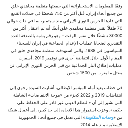
وفقًا للمعلومات الاستخباراتية التي جمعتها منظمة مجاهدي خلق
من جميع أنحاء إيران، قُتل أكثر من 750 شخصًا في حملات القمع
التي قادها الحرس الثوري الإيراني منذ سبتمبر، بما في ذلك حوالي
70 طفلاً. تقدر منظمة مجاهدي خلق أيضًا أنه تم اعتقال أكثر من
30000 ناشطًا خلال نفس الوقت – وهو رقم يشبه بالصدفة العدد
التقديري لضحايا عمليات الإعدام الجماعية في إيران للسجناء
السياسيين في 1988، والتي استهدفت منظمة مجاهدي خلق في
المقام الأول. خلال انتفاضة أخرى في نوفمبر 2019، أسفرت
عمليات إطلاق النار الجماعية من قبل الحرس الثوري الإيراني عن
مقتل ما يقرب من 1500 شخص.
في خطاب بعيد أمام المؤتمر الإيطالي، أشارت السيدة رجوي إلى
انتفاضات 2019 و 2022 كجزء من «موجة الانتفاضات» الشاملة
التي تشير إلى أن «النظام الديني غير قادر على الحفاظ على
حكمه». وعزت استمرار هذا الاتجاه، إلى حد كبير، إلى أعمال شبكة
من «
وحدات المقاومة
» التي تعمل في جميع أنحاء الجمهورية
الإسلامية منذ عام 2014.