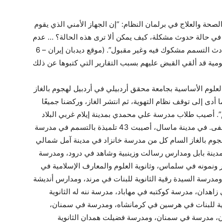
 والعلاج في برلمان النظام: “إن الجهاز الأمني ​​الذي يقوم
 في حالة حدوث مشكلة، كيف يمكن ألا ترى هذه الحالة؟ … عدم
تعامل الجهاز الأمني ​​في البلاد مع المتورطين في حادث التسمم مشكوك فيه وغير مقبول”. (موقع ديدبان إيران – 6
لعلوم الأساسية بجامعة محقق أردبيلي في أردبيل لهجوم بالغاز
 أدى إلى توقف نظام التهوية، ثم انتشر الغاز، وركضنا جميعًا
. أصيب طلاب مدرسة علي محمدي بمدينة إيلام غربي البلاد
بالتسمم بالغازات السامة ونقل بعضهم إلى المستشفى. في مدينة ماسال، أصيبت 43 تلميذة بالتسمم في مدرسة
م بالغاز السام كل من مدرسة خانزاد في مدينة آمل شمالي
دينة بابل ومدارس رسالت وزينبية وشاهد في درود، ومدرسة
اكو وكوثر ونمونه في سلماس، وثانوية العلوم والمعارف الإسلامية في
ومدرسة السيدة رقية الثانوية للبنات في مرند، ومدارس أنديشة
 زاهدان، مدرسة كوكتبه في مهاباد، مدرسة ننه له الثانوية
وية للبنات في هرسين في كرمانشاه، ومدرسة في سمنان،