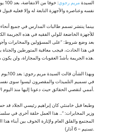
السيدة
مريم رجوي
: خو
نفسه وعناصره والأجهزة التابعة له وإلا فعليه قبول 
بينما ينتشر تسمم طالبات المدارس في جميع أنحاء ا
للأجهزة الخاضعة للولي الفقيه في هذه الجريمة ال
بعد وضع شروط: “على المسؤولين والمخابرات وأجهزة 
في هذا الحادث، فيجب معاقبة المتورطين والجناة بش
هذه الجريمة بأشدّ العقوبات والمجازاة، ولن يكون هناك أيّ عفو عنهم”. (موقع خامنئي – 6 آذار/ مارس).
وبهذا ا
في تسميم التلميذات والمقصرون ليسوا سوى نفسه وعن
أممي لتقصي الحقائق حيث دعونا إليها منذ اليوم الأول ولكن يجب أن نزيد من الاحتجاجات والمظاهرات.
وطبعا قبل خامنئي كان إبراهيم رئيسي الجلاد قد ح
وزير المخابرات: “.. هذا العمل حلقة أخرى في سلسل
المجتمع والقلق العام ولإثارة الخوف بين أبناء هذا ا
تسنيم – 6 آذار).