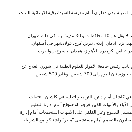
المدينة وفي دهلران أمام مدرسة السيدة رقية الابتدائية للبنات
وفي يوم الأحد استمرت الهجمات بالغاز السام في ما لا يقل عن 10 محافظات و 30 مدينة، بما في ذلك طهران،
، يزد، آبادان، إيلام، تبريز، كرج، فولادشهر في أصفهان،
ومي يوم الأحد 5 مارس: “أعلن نائب رئيس جامعة الأهواز للعلوم الطبية في شؤون العلاج عن
زيادة عدد الطلاب الذين أصيبوا بالتسمم في محافظة خوزستان اليوم إلى 700 شخص، وغادر 500 شخص
ي كاشان أمام دائرة التربية والتعليم في كاشان. اعتقلت
آباء والأمهات الذين خرجوا للاحتجاج أمام إدارة التعليم
سيل للدموع وغاز الفلفل على الأمهات المتجمعات أمام إدارة
المصابون بالتسمم أمام مستشفى “مادر” واشتبكوا مع الشرطة