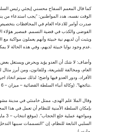
كما قال المعمم السفاح محسني إيجئي رئيس السلط
الوقت نفسه، هدد المواطنين: “يجب استدعاء من ي
صدرت أوامر للادعاء العام في المحافظات بتخصيص 
الفوضى والكذب في قضية التسمم. فمصير هؤلاء الأ
ويثبت أن لديهم نية خبيثة وأنهم يعملون مواكبة مع ا
عدم وجود نوايا خبيثة لديهم، وفي هذه الحالة لا يمكن التغاضي عنهم وسيتم التعامل معهم معاملة قانونية.
وأضاف: لا شك أن العدو يؤيد ويحرض ويستغل بعض ال
العام، ومخالفة للشريعة، وللقانون، ومن أبرز مثال 
الأفراد، ودور العدو فيها واضح؛ لذلك سيتم اتخاذ 
نتائجها”. (وكالة أنباء السلطة القضائية – ميزان – 6 مارس).
وقال الملا علم الهدى، ممثل خامنئي في مدينة مشهد 
بإمكان السلطة الأمنية للنظام أن تعمل في هذا ال
ومواجه
مارس).