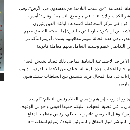
ة القضائية: “من يسمم التلاميذ هم مفسدون في الأرض”. وفي
نشر الكذب والإشاعات في موضوع التسمم”، وقال: “أمس،
فرع في مركز المحافظة لاستدعاء اولئك الذين يثيرون
شخاص لن يكون خارجا عن حالتين: إما أنه يتم التحقق معهم
لعدو، وفي هذه الحالة سيتم معاقبتهم بشدة، أو يتم التأكد من
أعراف الاجتماعية الشاذة، بما في ذلك قضايا تخدش الحياء
لها خلع الحجاب. هذه المقولة تختلف عن الأخطاء الفردية وذنوب
اجراءات في هذا المجال قريبا بتنسيق بين السلطات ستشاهدون
م
ووالد زوجة إبراهيم رئيسي الجلاد رئيس النظام: “لم يعد
مجال … في قضية الحجاب، عليكم جميعاً إخوتي وأخواتي الوقوف
ة عملية خلع الحجاب”. (موقع انتخاب – 3 مارس). وقال الحرسي غلام رضا جلالي، رئيس منظمة الدفاع
السلبي التابعة للنظام، إن “التسممات سببها التدخل المباشر لتيار النفاق والمناوئين للبلاد”. (موقع انتخاب – 5