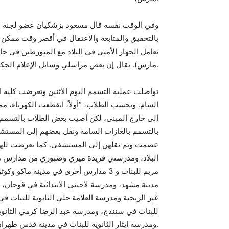
وفي الوقت نفسه قال مسعود بزشكيان عضو لجنة الصحة
بالتحقيق والمتابعة والاعتقال في أقصر وقت ممكن
مارس). يقال إن بعض مراسلي وسائل الإعلام الحكومية قد ألقي القبض عليهم بسبب التقارير التي كتبوها عن ذلك.
تواصلت عملية التسمم اليوم الاثنين وتعرضت كلية ا
السام. وبحسب الطلاب، “أولاً، انقطعت الكهرباء، مما
إلى خارج المبنى، لكن أصيب بعض الطلاب بالتسمم”
عصمت وتم نقلهن إلى المستشفى. كما تعرضت للهجو
البلاد، ومدرستي فريدة ميري وصبوري من مدارس م
مريم للبنات و 3 مدارس أخرى في مدينة م
مدينة مشهد، ومدرسة لاجيني الابتدائية في قوجان، 
غير الربحية ومدرسة العلامة حلي الثانوية للبنات في
للبنات في سنندج، ومدرسة عبد الرضا كرمي الثان
ومدرسة إيثار الثانوية للبنات في مدينة قدس طهران، مدرسة في سمنان، ومدرسة فضيلت همدان الثانوية.