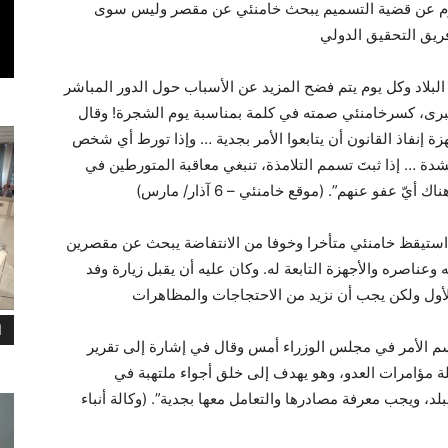
فا من الانتفاضة، بعد 100 يوم عن قضية التسميم يبحث خامنئي عن مقصر وليس سوى
فريق التحقيق الدولي
لبلاد وكل يوم يتم فضح المزيد عن الأسباب حول الدور المباشر
كبرى، كسرخامنئي صمته في كلمة بمناسبة يوم الشجرة! وقال
إنفاذ القانون أن يتابعوا الأمر بجدية … وإذا تورط أي شخص
دة … إذا ثبتَ تسمم التلامذة، تنبغي معاقبة المتورطين في
لشأن قالت السيدة مريم رجوي: بعد 100يوم استيقظ خامنئي متأخرا وخوفا من الانتفاضة يبحث عن مقصرين
اصره والأجهزة التابعة له. وكان عليه أن يقبل زيارة وفد
ا
سم الأمر في مجلس الوزراء أمس وقال في إشارة إلى تقرير
ة مؤامرات العدو، وهو يهدف إلى خلق أجواء ملتهبة في
لبلد، ويجب معرفة مصادرها والتعامل معها بجدية”. (وكالة أنباء