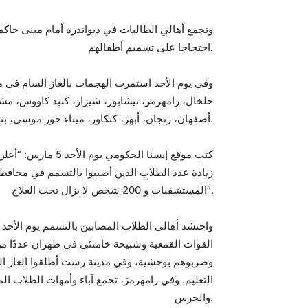
وتجمع أهالي الطالبات في ديواندره أمام مبنى حاكم 
احتجاجا على تسميم أطفالهم.
خلخال، رامهرمز، نيشابور، شيراز، كنبد كاووس، مشهد
أصفهان، زنجان، أبهر، كنكاور، ميناء خور موسى، بندر عباس، كرمدره، الأهواز، همدان، ياسوج، إيوانغرب.
كتب موقع إيسنا الحك
المستشفيات و 200 شخص لا يزال تحت العلاج”.
واحتشد أهالي الطلاب المصابين بالتسمم يوم الأحد ف
القوات القمعية وشبيحة خامنئي في طهران عددًا من ال
وضربوهم بوحشية، وفي مدينة رشت أطلقوا الغاز الم
التعليم. وفي رامهرمز، تجمع آباء وأمهات الطلاب 
والحرس.