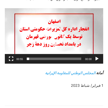
م
ش
غ
ل
ا
ل
ف
ي
00:55
00:00
د
ي
أمانة
المجلس الوطني للمقاومة الإيرانية
و
1 فبراير/ شباط 2023