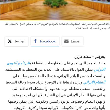
حالة الجمود التي تخيم على المفاوضات المتعلقة بالبرنامج النووي الايراني يمکن القول بالاستناد على
العديد من المعطيات المستشفة
Twitter
Facebook
Email
بحزاني – سعاد عزيز:
حالة الجمود التي تخيم على المفاوضات المتعلقة ب
البرنامج النووي
الايراني
يمکن القول بالاستناد على العديد من المعطيات المستشفة
والمستخلصة من الواقع الايراني، هذه الحالة تنکعس سلبا على
النظام الايراني
وتزيده إرهاقا لأن الاوضاع تزداد سوءا وحالة السخط
والغضب الشعبي تتعاظم يوما بعد يوم، والمشکلة الاضافية التي
يعاني منها النظام الايراني هي إن الشارع الايراني لم يعد بوعود
وعهود النظام وخصوصا بوعود رئيسي وحکومته التي يمکن وصفها
بأنها واحدة من أکثر الحکومات الايرانية سوءا وأکثرها مکروهية