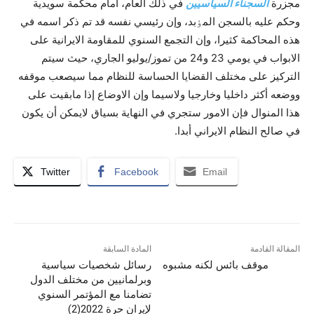
مجزرة
السجناء السياسيين
في ذلك العام، أمام محکمة سويدية
وحکم عليه بالسجن المٶبد، وإن رئيسي نفسه قد تم ذکر اسمه في
هذه المحاکمة کثيرا، وإن التجمع السنوي للمقاومة الايرانية على
الابواب في يومي 23 و24 من تموز/يوليو الجاري، حيث سيتم
الترکيز على مختلف القضايا الحساسة للنظام مما سيصعب موقفه
ووضعه أکثر داخليا وخارجيا ولاسيما وإن الاوضاع إذا مابقيت على
هذا المنوال فإن الامور ستجري في النهاية بسياق لايمکن أن يکون
في صالح النظام الايراني أبدا.
Twitter
Facebook
Email
المقالة القادمة
المادة السابقة
موقف بائس لکنه مشبوه
رسائل شخصيات سياسية
وبرلمانيين من مختلف الدول
تضامنا مع المؤتمر السنوي
لإيران حرة 2022(2)