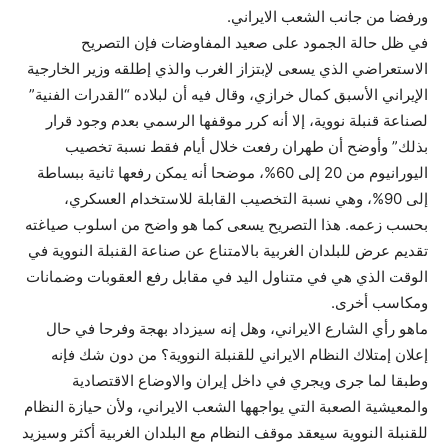
ورفضا من جانب الشعب الايراني.
في ظل حالة الجمود على صعيد المفاوضات فإن التصريح
الاستعراضي الذي يسعى لإبتزاز الغرب والذي إطلقه وزير الخارجية
الإيراني الأسبق كمال خرازي، وقال فيه أن لبلاده “القدرات الفنية”
لصناعة قنبلة نووية، إلا أنه كرر موقفها الرسمي بعدم وجود قرار
بذلك” وأوضح أن طهران رفعت خلال أيام فقط نسبة تخصيب
اليورانيوم من 20 إلى 60%، موضحا أنه يمكن رفعها ثانية ببساطة
إلى 90%، وهي نسبة التخصيب القابلة للاستخدام العسكري،
بحسب زعمه. هذا التصريح يسعى کما هو واضح من اسلوب صياغته
تقديم عرض للبلدان الغربية بالامتناع عن صناعة القنبلة النووية في
الوقت الذي هي في متناول اليد في مقابل رفع العقوبات وضمانات
ومکاسب أخرى.
ماهو رأي الشارع الايراني، وهل إنه سيزداد بهجة وفرحا في حال
إعلان إمتلاك النظام الايراني للقنبلة النووية؟ من دون شك فإنه
وطبقا لما جرى ويجري في داخل إيران والاوضاع الاقتصادية
والمعيشية الصعبة التي يواجهها الشعب الايراني، ولأن حيازة النظام
للقنبلة النووية سيعقد موقف النظام مع البلدان الغربية أکثر وسيزيد