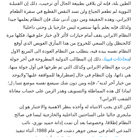
الطين بلة، فإنه لن يلاقي بطبيعة الحال أي ترحيب، ذلك إن القنبلـة
النووية لم تطعم الجياع ولن تسد النقص الفظيع في سفرة الطعام
الايراني، وهذه الحقيقة ومن دون أدنى شك فإن النظام يعلمها جيدا
ولذلك فإنه يعلم بأنها ستضره ليس خارجيا بل وحتى داخليا!
النظام الايراني يقف أمام خيارات لاأثر لأي خيار حلو فيها، فکلها مرة
کالحنظل وإن السعي للخروج من هذا المأزق العويص الذي أوقع
النظام نفسه بيده فيه، يتطلب من النظام العودة الى المربع الاول
ل
محادثات فيينا
، ذلك إن المطالب الدولية المطروحة في آخر جولة
جرت مع النظام الايراني وکذلك التي تم طرحها في أول جولة منها،
هي ذاتها، وإن النظام في حال إضطرارها للموافقة عليها”ولايوجد
من خيار آخر لديه”، فإنه ومن دون شك سيضع نفسه موضع تساٶل؛
لماذا کل هذه المماطلة والتسويف وهدر الزمن على حساب معاناة
الشعب الايراني؟
لکن الذي يجب الانتباه له وأخذه بنظر الاهمية والاعتبار هو إن
مايجري حاليا على الساحتين الداخلية والخارجية ليسا في صالح
النظام إطلاقا، وخصوصا بعد أن تمت إدانة حميد نوري، نائب
المدعي العام في سجن جوهر دشت في عام 1988، أثناء تنفيذ