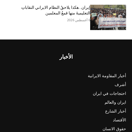
إيران…هکذا یلاحقُ النظام الایراني النقاباتِ
التعليميةَ منها قمعُ المعلمين
6 أغسطس 2026
الأخبار
أخبار المقاومة الايرانية
أشرف
احتجاجات في ايران
ايران والعالم
أخبار الشارع
الأقتصاد
حقوق الانسان