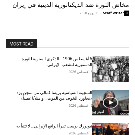
مخاض الثورة ضد الديکتاتورية الدينية في إيران
Staff Writer
-
11 يونيو 2020
0
MOST READ
5 أغسطس 1906… الذكرى السنوية للثورة
الدستورية للشعب الإيراني
6 أغسطس 2026
السجينة السياسية بريسا كمالي من سجن يزد:
«تجاوزنا الخوف من الموت… وامتلأنا غضباً»
6 أغسطس 2026
نيويورك بوست تقرأ الواقع الإيراني… لا تتنبأ به
6 أغسطس 2026