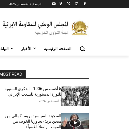
الجمعة, 7 أغسطس 2026
الصفحة الرئيسية
الأخبار
البيان
MOST READ
5 أغسطس 1906… الذكرى السنوية
للثورة الدستورية للشعب الإيراني
6 أغسطس 2026
السجينة السياسية بريسا كمالي من
سجن يزد: «تجاوزنا الخوف من
الموت… وامتلأنا غضباً»