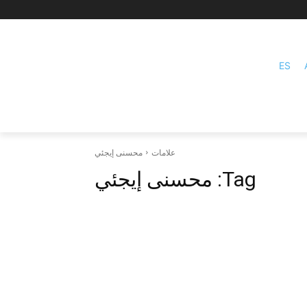
ES
علامات
محسنی إيجئي
Tag:
محسنی إيجئي