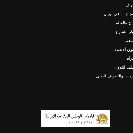
رف
جاجات في ايران
ان والعالم
ار الشارع
قتصاد
ق الانسان
رأة
لف النووي
رهاب والتطرف الديني