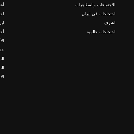
الاجتماعات والمظاهرات
أش
احتجاجات في ايران
احت
اشرف
اير
احتجاجات عالمية
أخب
الأ
حقو
الم
الم
الا