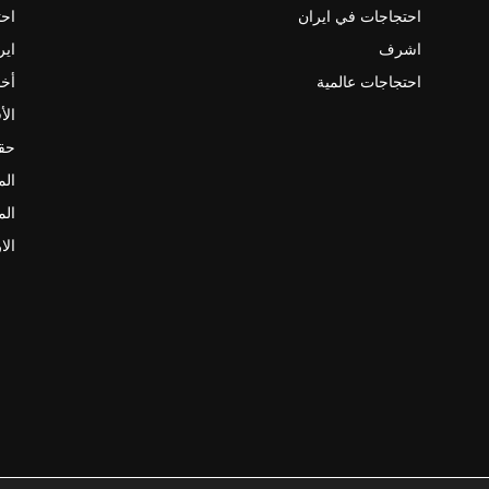
احتجاجات في ايران
احت
اشرف
اير
احتجاجات عالمية
أخب
الأ
حقو
الم
الم
الا