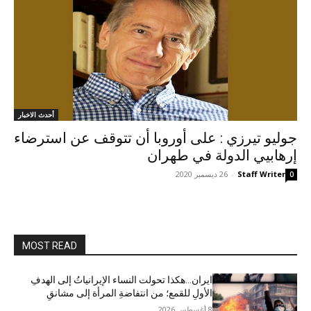
أحدث الاخبار
جوليو تيرزي : علی أوروبا أن تتوقف عن استرضاء
إرهابيي الدولة في طهران
Staff Writer
-
26 ديسمبر 2020
0
MOST READ
ایران…هکذا تحولت النساء الإيرانياتُ إلى الهدفِ
الأولِ للقمع؛ من انتفاضةِ المرأة إلى مشانقِ
8 أغسطس 2026