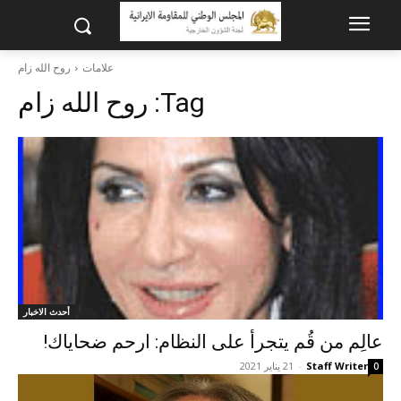
علامات
روح الله زام
Tag:
روح الله زام
أحدث الاخبار
عالِم من قُم يتجرأ على النظام: ارحم ضحاياك!
Staff Writer
-
21 يناير 2021
0