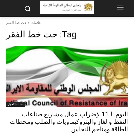
علامات
حت خط الفقر
Tag:
حت خط الفقر
أحدث الاخبار
اليوم الـ11 لإضراب عمال مشاريع صناعات
النفط والغاز والبتروكيماويات والصلب ومحطات
الطاقة ومناجم النحاس