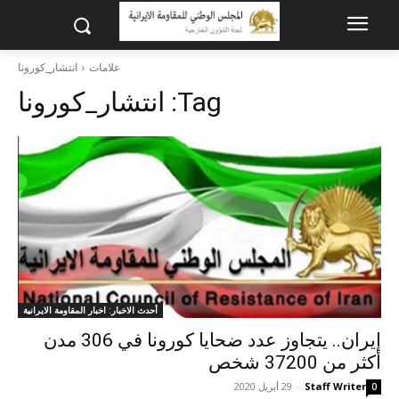
علامات
انتشار_كورونا
Tag:
انتشار_كورونا
أحدث الاخبار: اخبار المقاومة الايرانية
إيران.. يتجاوز عدد ضحايا كورونا في 306 مدن
أكثر من 37200 شخص
Staff Writer
-
29 أبريل 2020
0