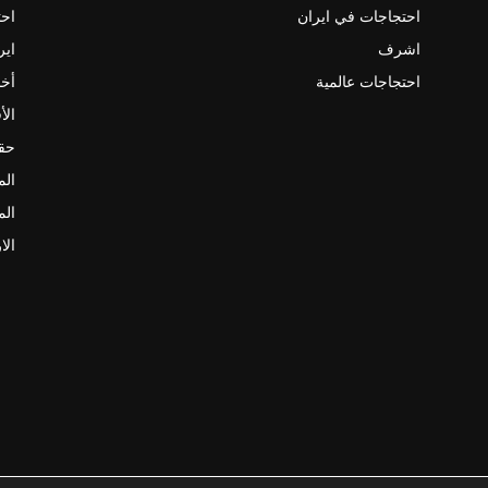
احتجاجات في ايران
احت
اشرف
اير
احتجاجات عالمية
أخب
الأ
حقو
الم
الم
الا