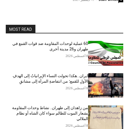
MOST READ
60 عملية لوحدات المقاومة ضد قوات القمع في
طهران و26 مدينة أخرى
8 أغسطس 2026
ایران…هکذا تحولت النساء الإيرانياتُ إلى الهدفِ
الأولِ للقمع؛ من انتفاضةِ المرأة إلى مشانقِ
8 أغسطس 2026
من زاهدان إلى طهران.. نشاط وحدات المقاومة
بشعار الموت للظالم سواء كان الشاه أو نظام
الملالي
8 أغسطس 2026