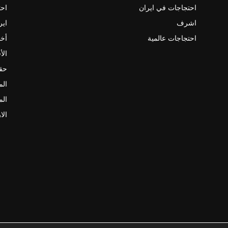
احتجاجات في ايران
احت
اشرف
اير
احتجاجات عالمية
أخب
الأ
حقو
الم
الم
الا