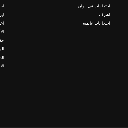
احتجاجات في ايران
احت
اشرف
اير
احتجاجات عالمية
أخب
الأ
حقو
الم
الم
الا