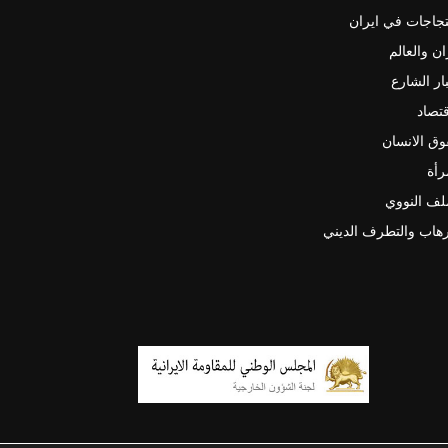
جاجات في ايران
ان والعالم
ار الشارع
قتصاد
ق الانسان
رأة
لف النووي
رهاب والتطرف الديني