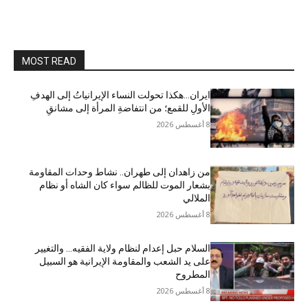
MOST READ
ایران…هکذا تحولت النساء الإيرانياتُ إلى الهدفِ
الأولِ للقمع؛ من انتفاضةِ المرأة إلى مشانقِ
8 أغسطس 2026
من زاهدان إلى طهران.. نشاط وحدات المقاومة
بشعار الموت للظالم سواء كان الشاه أو نظام
الملالي
8 أغسطس 2026
السلام حبل إعدام لنظام ولاية الفقيه… والتغيير
على يد الشعب والمقاومة الإيرانية هو السبيل
المطروح
8 أغسطس 2026