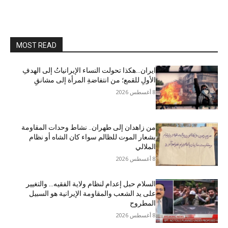
MOST READ
ایران…هکذا تحولت النساء الإيرانياتُ إلى الهدفِ
الأولِ للقمع؛ من انتفاضةِ المرأة إلى مشانقِ
8 أغسطس 2026
من زاهدان إلى طهران.. نشاط وحدات المقاومة
بشعار الموت للظالم سواء كان الشاه أو نظام
الملالي
8 أغسطس 2026
السلام حبل إعدام لنظام ولاية الفقيه… والتغيير
على يد الشعب والمقاومة الإيرانية هو السبيل
المطروح
8 أغسطس 2026