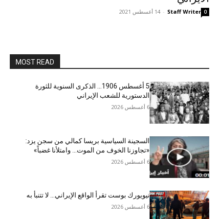
Staff Writer
-
14 أغسطس 2021
0
MOST READ
5 أغسطس 1906… الذكرى السنوية للثورة
الدستورية للشعب الإيراني
6 أغسطس 2026
السجينة السياسية بريسا كمالي من سجن يزد:
«تجاوزنا الخوف من الموت… وامتلأنا غضباً»
6 أغسطس 2026
نيويورك بوست تقرأ الواقع الإيراني… لا تتنبأ به
6 أغسطس 2026