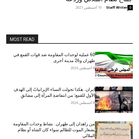
Staff Writer
-
10 أغسطس 2021
0
MOST READ
60 عملية لوحدات المقاومة ضد قوات القمع في
طهران و26 مدينة أخرى
8 أغسطس 2026
ایران…هکذا تحولت النساء الإيرانياتُ إلى الهدفِ
الأولِ للقمع؛ من انتفاضةِ المرأة إلى مشانقِ
8 أغسطس 2026
من زاهدان إلى طهران.. نشاط وحدات المقاومة
بشعار الموت للظالم سواء كان الشاه أو نظام
الملالي