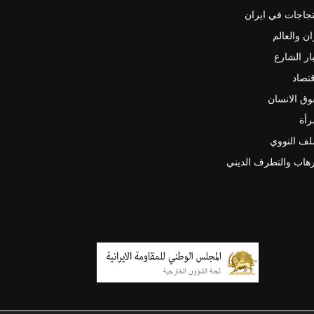
جاجات في ايران
ان والعالم
ار الشارع
قتصاد
ق الانسان
رأة
لف النووي
رهاب والتطرف الديني