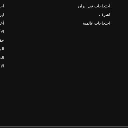
احتجاجات في ايران
احت
اشرف
اير
احتجاجات عالمية
أخب
الأ
حقو
الم
الم
الا