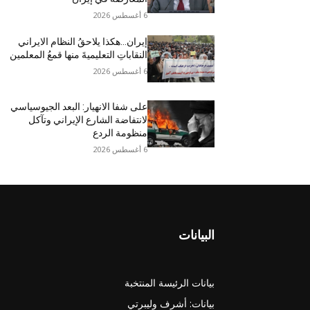
6 أغسطس 2026
إيران…هکذا یلاحقُ النظام الایراني
النقاباتِ التعليميةَ منها قمعُ المعلمين
6 أغسطس 2026
على شفا الانهيار: البعد الجيوسياسي
لانتفاضة الشارع الإيراني وتآكل
منظومة الردع
6 أغسطس 2026
البيانات
بيانات الرئيسة المنتخبة
بيانات: أشرف وليبرتي