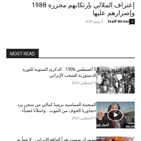
إعتراف الملالي بإرتکابهم مجزرة 1988
وإصرارهم عليها
Staff Writer
-
8 يونيو 2020
0
MOST READ
5 أغسطس 1906… الذكرى السنوية للثورة
الدستورية للشعب الإيراني
6 أغسطس 2026
السجينة السياسية بريسا كمالي من سجن يزد:
«تجاوزنا الخوف من الموت… وامتلأنا غضباً»
6 أغسطس 2026
نيويورك بوست تقرأ الواقع الإيراني… لا تتنبأ به