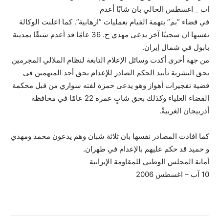
اب _ اغسطس الحالي بان شابًا أعدم
في قضاء ”بم” بتهمة القيام بعمليات ”ارهابية”. كما اعلنت الوكالة
نفسها ان سجينًا آخر يدعى مهدي خ. 36 عامًا قد أعدم شنقًا بمدينة
بابول في شمال إيران.
من جهة أخرى أكدت وسائل الإعلام التابعة لنظام الملالي المجرمين
بحق البشرية تأييد الحكم الصادر للإعدام بحق أحد المتهمين في
قضية تفجيرات أهواز وهو يدعى حمزة لفته سواري من قبل محكمة
القضاء العلياء وكذلك بحق شابٍ عمره 22 عامًا في محافظة
أذربيجان الغربيةْ.
كما افادت المصادر نفسها بان ثلاثة شبان وهم يدعون محمد ومهدي
و حميد قد حكم عليهم بالإعدام في طهران.
أمانة المجلس الوطني للمقاومة الإيرانية
10 آب – اغسطس 2006