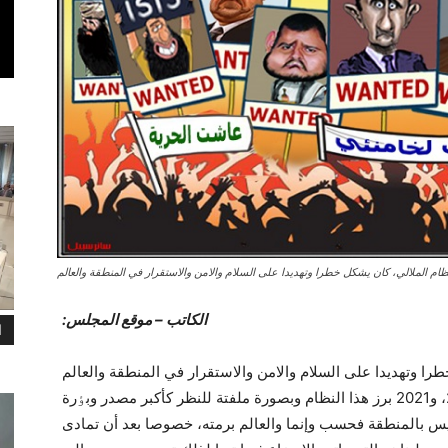
ام الملالي، کان يشکل خطرا وتهديدا على السلام والامن والاستقرار في المنطقة والعالم
الکاتب – موقع المجلس:
ا
ا وتهديدا على السلام والامن والاستقرار في المنطقة والعالم
لکنه وطوال طوال الفترة المحصورة بين عام 2017، و2021 برز هذا النظام وبصورة ملفتة للنظر کأکبر مصدر وبٶرة
يس بالمنطقة فحسب وإنما والعالم برمته، خصوصا بعد أن تمادى