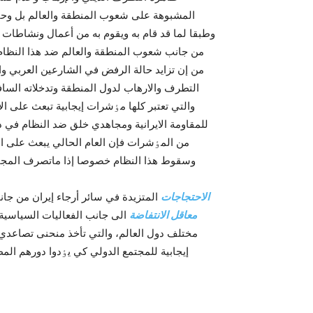
المشبوهة على شعوب المنطقة والعالم بل وحتى 
وطبقا لما قد قام به ويقوم به من أعمال ونشاطات إ
من جانب شعوب المنطقة والعالم ضد هذا النظام 
من إن تزايد حالة الرفض في الشارعين العربي وا
التطرف والارهاب لدول المنطقة وتدخلاته الساف
والتي تعتبر کلها مٶشرات إيجابية تبعث على ال
للمقاومة الايرانية ومجاهدي خلق ضد النظام في د
من المٶشرات فإن العام الحالي يبعث على التف
وسقوط هذا النظام خصوصا إذا ماتصرف المجتمع
الاحتجاجات
المتزيدة في سائر أرجاء إيران من جا
معاقل الانتفاضة
الى جانب الفعاليات السياسية ال
مختلف دول العالم، والتي تأخذ منحنى تصاعدي ل
إيجابية للمجتمع الدولي کي يٶدوا دورهم ال