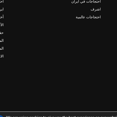
احتجاجات في ايران
احت
اشرف
اير
احتجاجات عالمية
أخب
الأ
حقو
الم
الم
الا