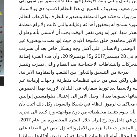
من ولبنان والتي باتت الاوضاع فيها تبعا لذلك تسير من سيئ إلى
 من صعيد، ومعروف للجميع أن هذا النظام الاستبدادي وبالاستناد
من وراء تدخلاته في المنطقة وتصديره للتطرف والارهاب للعالم
ة تسمح له بتحقيق أهدافه وغاياته والتي کانت ولاتزام منظمة
ة تحذر منها، غير إنه وفي نفس الوقت يجب أن لاننسى بأنه وطوال
الاکبر مجاهدي خلق مکتوفة الايدي حيث إنها تصدت وبصورة غير
ها الوطني والانساني على أکمل وجه وبشکل خاص بعد أن تشرفت
بقيادة أقوى إنتفاضتين شعبيتين ضد النظام في 28 ديسمبر2017 و15 نوفمبر2019، وأن هذه الفترة إضافة
بالتحرکات والنشاطات الاحتجاجية ضد النظام والتي تميزت وتتميز
بدرجة من التنسيق والتعاون بين الشعب والمقاومة الايرانية.
لنظر، ولکن ليس من جانب تنظيمات متطرفة أو جهات إرهابية غير
م
سه ولاسيما بعد تورط سفاراته في البلدان الاوربية بهذا الخصوص
ائها خصوصا بعد أن وصل الامر الى إعتقال دبلوامسيين إيرانيين
راء محاکمات لرموز النظام في بلجيکا والسويد، وکل ذلك أثبت بأن
بأن يقوم بتنفيذ مخططاته من دون مواجهته ورد کيده الى نحره.
بسبب دور وتأثير المقاومة الايرانية ومجاهدي خلق في داخل وخارج إيران خلال الفترة المحصورة بين عام 2017،
صبح تبعا للعديد من المٶشرات عاما يزيد من الأمل والتفاؤل ليس في القضاء على
 المجال أمام التنظيمات المتطرفة كي تفرض أفكارها ومبادئها