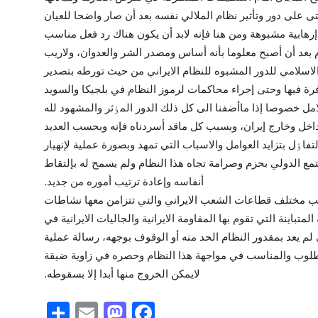
على دور وتأثير نظام الملالي نفسه بعد أن صار واضحا للعيان
رهابية مشبوهة ومن هنا فإنه لابد أن يكون هناك رد فعل مناسب
بعد أن أصبح معلوما بأنه أساس ومصدر الشر والعدوان، ولاريب
لاسلامي للدور المشبوه للنظام الايراني من حيث تورطه بتصدير
رة فيها وحتى إجراء محاکمات لرموز النظام في بلجيکا والسويد
امل خصوصا إذا ماأضفنا الى کل ذلك الدور المٶثر والمشهود لله
اخل وخارج إيران، وبسبب کل ماقد أسردناه فإنه وبحسب العديد
اٶل بتزايد العوامل والاسباب التي تمهد وبصورة عملية لإنهيار
 الدولي بحزم وصرامة تجاه هذا النظام ولم يسمح له بإلتقاط
أنفاسه وإعادة ترتيب أموره من جديد.
نب مختلف قطاعات الشعب الايراني والتي تتزامن معها نشاطات
متباينة التي تقوم بها المقاومة الايرانية والجاليات الايرانية في
م يعد بمقدور النظام الحد منه أو الوقوف بوجهه، رسالة عملية
مطلوب والمناسب في مواجهة هذا النظام وحصره في زاوية ضيقة
لايمکن الخروج منها أبدا إلا بسقوطه.
S
E
M
F