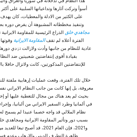
هذا النظام في تدخلاته في سوريا والعراق والي
أسوأ وتركت آثارها وتداعياتها السلبية على أكثر
على الکثير من الادلة والمعطيات، کان يهدف 
وتنفيذ مخططاته المشبوهة أن يفرض دوره بصور
مجاهدي خلق
الذراع الرئيسية للمقاومة الايراني
الفترة أعلاه لم تقف
المقاومة الايرانية
وقوتها 
عادية للنظام من جانبها وأدت ولازالت تٶدي دور
للإنتفاضتين المذکورتين، کانت ولاتزال حافلا 
خلال تلك الفترة، وقعت عمليات إرهابية ملفتة ل
معروفة، بل إنها کانت من جانب النظام الايراني نف
بحيث لم يعد هناك من مجال للتغطية عليها أو إخف
في ألمانيا وطرد السفير الايراني من ألبانيا، وإج
نظام الملالي قد واجه خصما عنيدا لم يسمح له 
و2021، فإن العام 2021، قد أ
ظاهرة التطرف الديني والإرهاب وعدم فسح