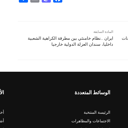
h
m
a
a
ar
ai
st
c
e
l
o
e
d
b
المادة السابقة
جات
ایران …نظام خامنئي بین مطرقة الكراهية الشعبية
o
o
داخليا، سندان العزلة الدولية خارجيا
n
o
k
الوسائط المتعددة
الأ
الرئيسة المنتخبة
أخب
الاجتماعات والمظاهرات
أش