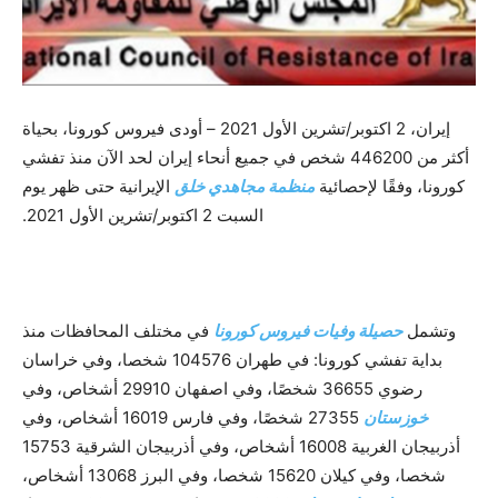
إيران، 2 اكتوبر/تشرين الأول 2021 – أودى فيروس كورونا، بحياة
أكثر من 446200 شخص في جميع أنحاء إيران لحد الآن منذ تفشي
كورونا، وفقًا لإحصائية
منظمة مجاهدي خلق
الإيرانية حتى ظهر يوم
السبت 2 اكتوبر/تشرين الأول 2021.
وتشمل
حصيلة وفيات فيروس كورونا
في مختلف المحافظات منذ
بداية تفشي كورونا: في طهران 104576 شخصا، وفي خراسان
رضوي 36655 شخصًا، وفي اصفهان 29910 أشخاص، وفي
خوزستان
27355 شخصًا، وفي فارس 16019 أشخاص، وفي
أذربيجان الغربية 16008 أشخاص، وفي أذربيجان الشرقية 15753
شخصا، وفي كيلان 15620 شخصا، وفي البرز 13068 أشخاص،