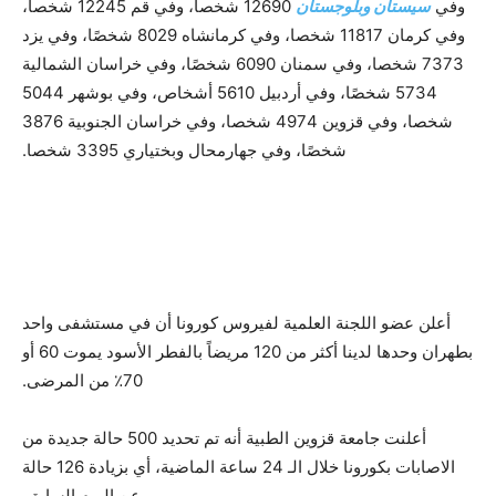
وفي
سيستان وبلوجستان
12690 شخصا، وفي قم 12245 شخصا،
وفي كرمان 11817 شخصا، وفي كرمانشاه 8029 شخصًا، وفي يزد
7373 شخصا، وفي سمنان 6090 شخصًا، وفي خراسان الشمالية
5734 شخصًا، وفي أردبيل 5610 أشخاص، وفي بوشهر 5044
شخصا، وفي قزوين 4974 شخصا، وفي خراسان الجنوبية 3876
شخصًا، وفي جهارمحال وبختياري 3395 شخصا.
أعلن عضو اللجنة العلمية لفيروس كورونا أن في مستشفى واحد
بطهران وحدها لدينا أكثر من 120 مريضاً بالفطر الأسود يموت 60 أو
70٪ من المرضى.
أعلنت جامعة قزوين الطبية أنه تم تحديد 500 حالة جديدة من
الاصابات بكورونا خلال الـ 24 ساعة الماضية، أي بزيادة 126 حالة
عن اليوم السابق.