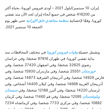
إيران، 10 سبتمبر/ايلول 2021 – أودى فيروس كورونا، بحياة أكثر
من 416200 شخص في جميع أنحاء إيران لحد الآن منذ تفشي
كورونا، وفقًا لإحصائية
منظمة مجاهدي خلق الإيرانية
حتى ظهر يوم
الجمعة 10 سبتمبر 2021.
وتشمل حصيلة
وفيات فيروس كورونا
في مختلف المحافظات منذ
بداية تفشي كورونا: في طهران 97816 شخصًا، وفي خراسان
رضوي 32625 شخصًا، وفي اصفهان 27420 شخصا، وفي
خوزستان
25551 شخصا، وفي مازندران 15930 شخصا، وفي
فارس 14929 شخصا، وفي أذربيجان الشرقية 14873 شخصا، وفي
أذربيجان الغربية 14668 شخصا، وفي كيلان 14405 أشخاص، وفي
لرستان 14220 شخصًا، وفي ألبرز 12188 شخصًا، وفي
سيستان
وبلوشستان
12095 شخصًا، وفي قم 11460 شخصا، وفي كرمان
10882 شخصا، وفي مركزي 7733 شخصا، وفي كرمانشاه 7234