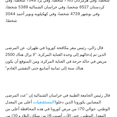
شخصا، وفي هرمزكان 7165 شخصا، وفي يزد 7048 شخصا، وفي
كردستان 6527 شخصا، وفي خراسان الشمالية 5389 شخصًا،
وفي بوشهر 4739 شخصا، وفي كهكيلويه وبوير أحمد 3044
شخصًا.
قال زالي، رئيس مقر مكافحة كورونا في طهران، عن المرضى
الذين تم إدخالهم إلى وحدة العناية المركزة: “لا يزال هناك 2500
مريض في حالة حرجة في العناية المركزة. ومن المتوقع أن يكون
هناك ستة إلى ثمانية أسابيع حتى التفشي القادم”
قال رئيس الجامعة الطبية في خراسان الشمالية إن “عدد المرضى
المصابين بكورونا الذين دخلوا
المستشفيات
أعلى من المعدل
الوطني. حوالي 70٪ من مرض كورونا في هذه المحافظة أعلى من
المعدل الوطني. حتى الآن، أصيب 6٪ من سكان البلاد و 10٪ من