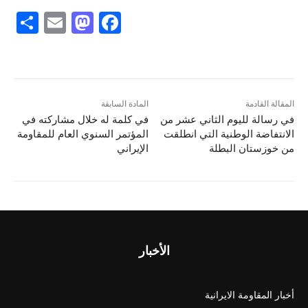
S
E
M
F
h
m
a
a
ar
ai
st
c
e
l
o
e
d
b
المقالة القادمة
المادة السابقة
في رسالة‌ لليوم الثاني عشر من
في كلمة له خلال مشاركته في
o
o
الانتفاضة الوطنية التي انطلقت
المؤتمر السنوي العام للمقاومة
n
o
من خوزستان البطلة
الإيراني
k
الأخبار
أخبار المقاومة الايرانية