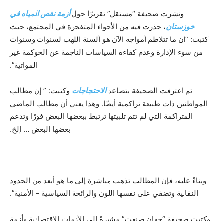
ونشرت صحيفة “مستقل” تقريرًا حول
أزمة نقص المياه في
خوزستان
، حذرت فيه من الأجواء المتفجرة في المجتمع، حيث
كتبت: “إن ما تتلاطم أمواجه الآن هو ألسنة اللهب لسنوات وسنوات
من سوء الإدارة وعدم كفاءة السياسات الناجمة عن الحوكمة غير
المواتية”.
ثم اعترفت الصحيفة بتصاعد
الاحتجاجات
وكتبت: ” إن مطالب
المواطنين ذات طبيعة تراكمية أيضًا. وهذا يعني أن مطالب الماضي
المتراكمة التي لم تتم تلبيتها ترتبط ببعضها البعض فورًا وتدعم
بعضها البعض … إلخ.
وبناءً عليه، فإن المطالب تذهب مباشرة إلى ما هو أبعد من الحدود
النقابية وتضفي على نفسها اللون والرائحة السياسية – الأمنية”.
وكتبت صحيفة “جهان صنعت” مشيرةً إلى الأزمات الاقتصادية وأزمة