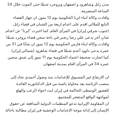
مدن زابل وشاهرود و اصفهان وبروجرد شنقًا حتى الموت خلال 24
الساعة المنصرمة.
وافادت وكالة انباء ايرنا الحكومية يوم 12 تموز, ان جهاز القضاء
التابع للملالي اقدم على اعدام اربعة من الشبان في قضاء زابل
(جنوب شرقي إيران) في المرأى العام. كما اخبرت ”ايرنا” عن اعدام
شابٍ آخر يدعى علي رضا رنجبر في باحة سجن قضاء بروجرد شنقًا
وافادت وكالة ابناء فارس الحكومية يوم 12 تموز ان شابًا في 31 من
عمره يدعى داوود أعدم شنقًا في قضاء شاهرود (شمالي إيران).
كما اشارت صحيفة اعتماد الحكومية يوم 11 تموز إلى شنق سجين
عمره 34 في المرأى العام بمدينة اصفهان.
ان الارتفاع غير المسبوق للإعدامات منذ وصول أحمدي نجاد إلى
منصب الرئاسة يعد محاولة يائسة من قبل الدكتاتورية العائدة
للعصور الوسطى الحاكمة في إيران لبث اجواء الرعب والهلع
لمواجهة الواقع المتفجر للمجتمع.
ان المقاومة الإيرانية تدعو المنظمات الدولية المدافعة عن حقوق
الإنسان إلى إدانة موجة الإعدامات الوحشية في إيران مطالبة باحالة