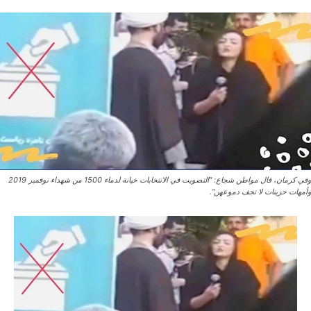
وفي كرمان، قال مواطن شجاع: "التصويت في الانتخابات خيانة لدماء 1500 من شهداء نوفمبر 2019
وأمهات حزينات لا تجف دموعهن".