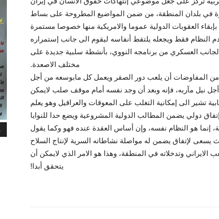
ية ترکز على جعل موضوعي إنتهاکات حقوق الانسان في إيران
فرة في بلدان المنطقة، من ضمن المواضيع المطروحة على بساط
بإبقاء العقوبات الدولية عموما والامريکية منها خصوصا مستمرة
دم النظام فقط ويجعله يلتقط أنفاسه ليقوم الى جانب إستمراره
لجانب العسکري من برنامجه النووي، بأنشطة سلبية جديدة على
مختلف الاصعدة.
لى من المفاوضات أن يلعب دور الصقر ويعمل کل مابوسعه من أجل
 أجل نيل مآربه، فإنه وبعد أن وجد نفسه أمام موقف صلب لايمکن
ة تشير الى إمکانية التغلب على المعوقات والعراقيل وهو يعلم
تفاق دولي يضمن المطالب الدولية المشروعية ويضع حدا للنوايا
رية، إنما هو النظام نفسه، وإن أساس العقدة عنده فهو وکما يقول
م
ث يسعى لإتفاق يضمن له مواصلة نشاطاته السرية لإنتاج السلاح
الايراني وتدخلاته في المنطقة، وهذا هو الامر الذي لايمکن أن
يتحقق أبدا!