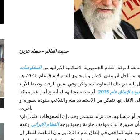
حدیث العالم – سعاد عزيز:
ابعة لموقف نظام الجمهورية الاسلامية الايرانية من
المفاوضات
من إن طهران تسعى بکل جهدها من أجل أن يبقى الاطار والمحتوى العام لإتفاق عام 2015، هو
ل إليه في تلك المفاوضات، ولکن وفي نفس الوقت وطبقا للآراء
ودة لإتفاق عام 2015
، أو صيغة مشابهة له أصبح أمرا غير ممکنا
الاقل إنها تتمکن من الاستفادة منه والتلاعب ببنوده بصورة أو
ا
بأخرى.
ووي أو مايشابهه، في تزايد مستمر وحتى إن الضغوطات على إدارة
أن ضرورة إبداء مواقف حازمة وحدية بوجه
النظام الايراني
وعدم
منحه فرصة أخرى لکي يخدع المجتمع الدولي أو يموه عليه کما فعل في إتفاق عام 2015، بل وإن الملفت للنظر إن