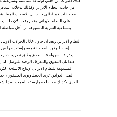
هناك أصوات من جانب أوساط سياسية وتشريعية غرب
من جانب النظام الايراني وکذلك تدخلاته السا
مفاوضات فيينا، الى جانب إن الاصوات المطالبة 
على النظام الايراني وعدم رفعها لأن ذلك يخ
بمساعيه السرية المشبوهة من أجل مواصلة ا
النظام الايراني وبعد أن حاول خلال الجولات الاو
إبتزاز الوفود المفاوضة معه وإستدراجها من
إختراقه بسهولة فإنه طفق يطلق تصريحات إيجابي
جيدا بأن المعوق والمعرقل الوحيد للتوصل الى إ
المشبو‌هة للنظام الايراني لإنتاج الاسلحة الذ
المثل العراقي”يريد الخيط ويريد العصفور”، حي
الذري وکذلك مواصلة ممارساته القمعية ضد الشعب 