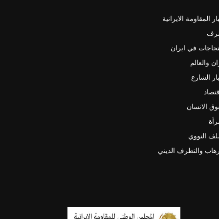
ار المقاومة الايرانية
رف
جاجات في ايران
ان والعالم
ار الشارع
قتصاد
ق الانسان
رأة
لف النووي
رهاب والتطرف الديني