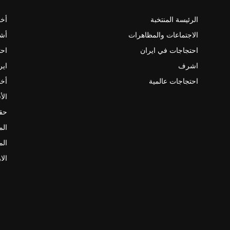
الرئيسة المنتخبة
أخب
الاجتماعات والمظاهرات
أش
احتجاجات في ايران
احت
اشرف
اير
احتجاجات عالمية
أخب
الأ
حقو
الم
الم
الا