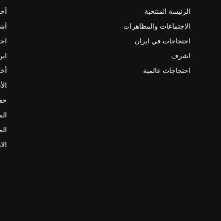
الرئيسة المنتخبة
أخب
الاجتماعات والمظاهرات
أش
احتجاجات في ايران
احت
اشرف
اير
احتجاجات عالمية
أخب
الأ
حقو
الم
الم
الا