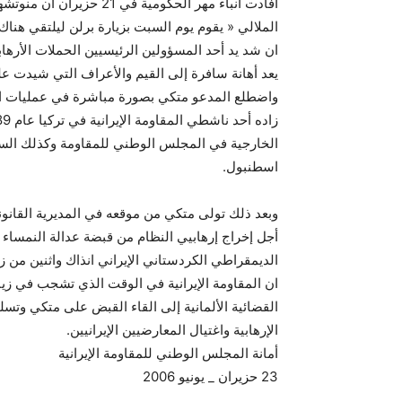
افادت انباء مهر الحكومية في 
الملالي « يقوم يوم السبت بزيارة برلن ليلتقي هناك 
ان شد يد أحد المسؤولين الرئيسيين الحملات الأرهاب
يعد أهانة سافرة إلى القيم والأعراف التي شيدت عليه
واضطلع المدعو متكي بصورة مباشرة في عمليات ال
الخارجية في المجلس الوطني للمقاومة وكذلك الس
اسطنبول.
وبعد ذلك تولى متكي من موقعه في المديرية القانونية
أجل إخراج إرهابيي النظام من قبضة عدالة النمساء 
الديمقراطي الكردستاني الإيراني انذاك واثنين من زملائه
ان المقاومة الإيرانية في الوقت الذي تشجب في زيار
القضائية الألمانية إلى القاء القبض على متكي وتس
الإرهابية واغتيال المعارضيين الإيرانيين.
أمانة المجلس الوطني للمقاومة الإيرانية
23 حزيران _ يونيو 2006