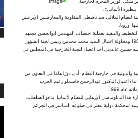
21 حزيران ان منوتشهر متكي الوزير المجرم لخارجية
بنظيره الألماني».
ية لنظام الملالي ضد ناشطي المقاومة والمعارضيين الإيرانيين
ا أوروبا.
تخطيط والتنفيذ لعملية اختطاف المهندس ابوالحسن مجتهد
م
زاده أحد ناشطي المقاومة الإيرانية في تركيا عام 1989 ومحاولة اغتيال السيد محمد محدثين رئيس لجنة الشؤون
يد حسين عابديني أحد اعضاء للجنة الخارجية في المجلس في
 والدولية في خارجية النظام, أدى دورًا هامًا في التعاون من
اثناء اغتيال الدكتور عبدالرحمن قاسملو زعيم الحزب
 عام 1999.
ة هذا الدبلوماسي الإرهابي للنظام لألمانيا, تدعو السلطات
ليمه لمحكمة دولية تنظر في ضلوعه المباشر في الجرائم