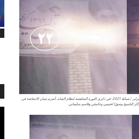
م
وفقًا للأنباء والتقارير الواردة من داخل إيران، في صباح يوم الأربعاء 10 فبراير / شباط 2021، في ذكرى الثورة المناهضة لنظام الشاه، أضرم شبان الانتفاضة في