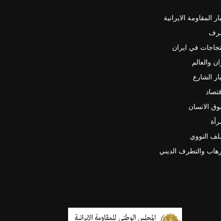
ار المقاومة الايرانية
رف
جاجات في ايران
ان والعالم
ار الشارع
قتصاد
ق الانسان
رأة
لف النووي
رهاب والتطرف الديني