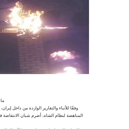
ماس
م