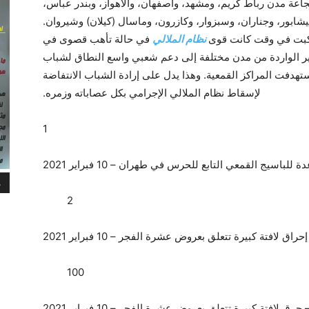
اعة مدن رباط كريم، ومشهد، وأصفهان، والأهواز، وبندر عباس،
شابور، وجناران، وسبزوار، وكازرون، وماسال (كيلان) وشيروان.
الكبت في وقت كانت قوى
نظام الملالي
في حالة تأهب قصوى في
رير الواردة من مدن مختلفة إلى دعم شعبي واسع النطاق لشباب
هدفت المراكز القمعية. وهذا يدل على إرادة الشباب الانتفاضة
لإسقاط نظام الملالي الإجرامي بكل عصاباته وزمره.
سيج القمعي التابع للحرس في طهران – 10 فبراير 2021
م
اق لافتة كبيرة تتعلق بعروض عشرة الفجر – 10 فبراير 2021
رق لافتة كبيرة تتعلق بعروض عشرة الفجر – 10 فبراير 2021