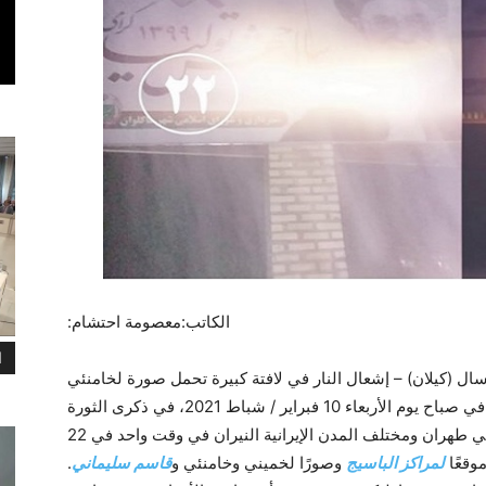
الکاتب:معصومة احتشام:
ا
ال (كيلان) – إشعال النار في لافتة كبيرة تحمل صورة لخامنئي
وفقًا للأنباء والتقارير الواردة من داخل إيران، في صباح يوم الأربعاء 10 فبراير / شباط 2021، في ذكرى الثورة
المناهضة لنظام الشاه، أضرم شبان الانتفاضة في طهران ومختلف المدن الإيرانية النيران في وقت واحد في 22
وقعًا
لمراكز الباسيج
وصورًا لخميني وخامنئي و
قاسم سليماني
.