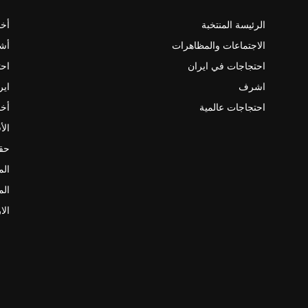
الرئيسة المنتخبة
أخب
الاجتماعات والمظاهرات
أش
احتجاجات في ايران
احت
اشرف
اير
احتجاجات عالمية
أخب
الأ
حقو
الم
الم
الا