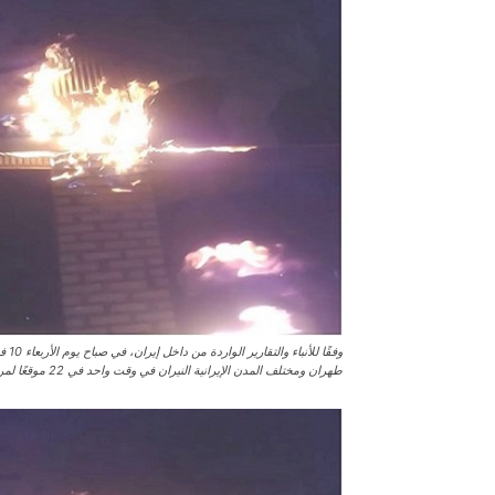
طهران ومختلف المدن الإيرانية النيران في وقت واحد في 22 موقعًا لمراكز الباسيج وصورًا لخميني وخامنئي وقاسم سليماني.