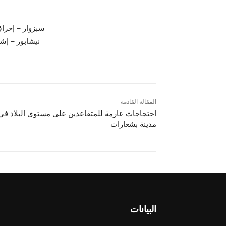
سبزوار – إحراق لا
نيشابور – إشعال
المقالة القادمة
مدينة بشعارات
البيانات