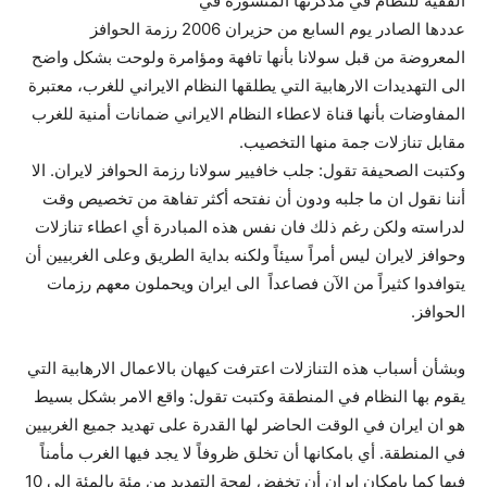
الفقيه للنظام في مذكرتها المنشوره في
عددها الصادر يوم السابع من حزيران 2006 رزمة الحوافز
المعروضة من قبل سولانا بأنها تافهة ومؤامرة ولوحت بشكل واضح
الى التهديدات الارهابية التي يطلقها النظام الايراني للغرب، معتبرة
المفاوضات بأنها قناة لاعطاء النظام الايراني ضمانات أمنية للغرب
مقابل تنازلات جمة منها التخصيب.
وكتبت الصحيفة تقول: جلب خافيير سولانا رزمة الحوافز لايران. الا
أننا نقول ان ما جلبه ودون أن نفتحه أكثر تفاهة من تخصيص وقت
لدراسته ولكن رغم ذلك فان نفس هذه المبادرة أي اعطاء تنازلات
وحوافز لايران ليس أمراً سيئاً ولكنه بداية الطريق وعلى الغربيين أن
يتوافدوا كثيراً من الآن فصاعداً الى ايران ويحملون معهم رزمات
الحوافز.
وبشأن أسباب هذه التنازلات اعترفت كيهان بالاعمال الارهابية التي
يقوم بها النظام في المنطقة وكتبت تقول: واقع الامر بشكل بسيط
هو ان ايران في الوقت الحاضر لها القدرة على تهديد جميع الغربيين
في المنطقة. أي بامكانها أن تخلق ظروفاً لا يجد فيها الغرب مأمناً
فيها كما بامكان ايران أن تخفض لهجة التهديد من مئة بالمئة الى 10