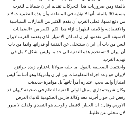
بالمئة ومن ضروريات هذا التحركات تقديم ايران ضمانات للغرب
بنسبة 90 بالمئة بأنها لا تؤذيه في المنطقة. وأن هذه التطمينات لابد
من دفع ثمنها، فعلى الغرب أن يقدم الكثير من التنازلات السياسية
والاقتصادية والامنية لطهران ازاء هذا الكم الكبير من «الضمانات
الامنية» التي تقدمها ايران له. اذن الامتياز الذي يقدمه الغرب لايران
ليس من باب أن ايران ستتخلى عن التقنية أو قدراتها وانما من باب
أن ايران لا تستخدم هذه التقنية الى حد ما وليس بشكل كامل في
تهديد الغرب.
واختتمت الصحيفة بالقول: ما جلبه سولانا باعتباره زبدة حوافزه
لايران هو وعد اجراء المفاوضات بين ايران وأمريكا وهو أساساً ليس
امتيازاً وانما يجب اعتباره أمراً تافهاً بل مؤامرة جديدةت
وكان شريعتمداري ممثل الولي الفقيه للنظام في صحيفة كيهان قد
رفض في حوار أجرته معه وكالة فارس الحكومية للانباء العرض
الاوربي وقال: ان الخيار الافضل والوحيد هو التصدي ولذلك لا مبرر
لان نتخلى عن طلبنا.