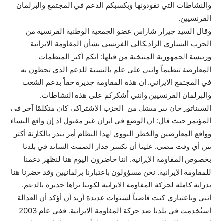
والنشاطات التي تقودونها وبكسبكم الدعم في المجتمع والبرلمان
الفرنسيين.
وقال السيد جيرار شاراس عضو الجمعية الوطنية الفرنسية من
الحزب اليساري الراديكالي الفرنسي بشأن المقاومة الايرانية
ورئيسة الجمهورية المنتخبة من قبلها: انكم أكبر المنظمات
المعارضة تنظيماً وانني على علم بالنسبة للدعم الذي تحظون به
في المجتمع الايراني. ان هذه المقاومة جديرة حقاً بدعم الشعب
والبرلمان الفرنسيين وانني أشكركم على هذه النشاطات.
السيناتور جان بير ميشل من الحزب الاشتراكي كان متكلمًا آخر في
المؤتمر حيث قال: ان الوضع في ايران غير مقبول اذ إن واقع النساء
وواقع المعارضين والخطر النووي لهذا النظام أمر ينذر بالكارثة أكثر
من أي وقت مضى. علينا أن نكسر جدار الصمت السائد في بلدنا
بخصوص المقاومة الايرانية. اننا حاضرون اليوم هنا لنظهر دعمنا
للمقاومة الايرانية. نحن مسؤولون باعتبارنا برلمانيين وقد حضرنا هنا
بدراية كاملة لحركة المقاومة الايرانية لكوننا نراها جديرة بالدعم.
انني وباعتباري كنت قاضياً لسنوات عديدة أريد أن أؤكد أن العدالة
استُخدمت في بلدنا ضد حركة المقاومة الايرانية. ففي عام 2003