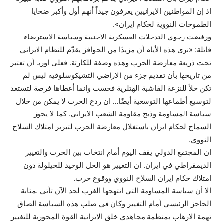
اذ إن المواطنين الايرانيين يعرفون جيداً أنهم أول وأكبر ضحايا
الطموحات النووية لحكام إيران».
ورفضت رجوي التدخلات العسكرية الاجنبية وسياسة الاسترضاء
قائلة: «نرى هذه الأيام أن مزيدًا من الحوافز يقدّم للنظام الايراني
تحت ذريعة معارضة الحرب وهذه وصفة للكارثة. فعلى اوربا أن تعتبر
من تاريخها بأن تقديم جزء من الاراضي التشيكوسلوفية ليس لم
تكن حلاً للنزعة الفاشية الهتلرية فحسب وانما أعطاها فرصة لتستعد
لتوسيع أطماعها التوسعية أيضًا… ان ردع الحرب لا يمكن من خلال
سياسة المساومة وذبح مقاومة الشعب الايراني. كما لا يجوز
السماح لحكام ايران باستغلال معارضة الحرب لتبرير امتلاك السلاح
النووي.
ان المجتمع الدولي يقف اليوم أمام انتخاب بين الحرب والتغيير
الديمقراطي في ايران. ان التغيير هو الحل الوحيد للحيلولة دون
امتلاك حكام إيران السلاح النووي ووقوع حرب.
الا أن سياسة المساومة التي انتهجها الغرب لحد الآن تأتي بمثابة
الحاجز الرئيسي أمام التغيير وكان في صلب هذه السياسة الصاق
تهمة الارهاب بمنظمة مجاهدي خلق الايرانية القوة المحورية للتغيير