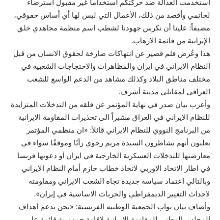
استخدمت العدالة ضد حركتكم استخداماً غير مقبول استرضاء
لخاتمي وأقصد من ذلك، الأعمال التي ليس لها أي أساس حقوقي،
مضيفاً: علينا أن نكرس جهودنا لشطب اسم منظمة مجاهدي خلق
الإيرانية من قائمة الارهاب.
هذا وعُرض فلم قصير عن انتهاكات صارخة لحقوق الانسان من قبل
النظام الايراني في ايران والمظاهرات والاحتجاجات الشعبية في
مختلف مناطق البلاد وكذلك مشاهد من الدعم الواسع للشعب
العراقي لمقاتلي مدينة أشرف.
وأعرب بيان صدر في نهاية المؤتمر عن قلقه من التدخلات المتزايدة
للنظام الايراني في العراق مشيراً الى تحذيرات المقاومة الايرانية
من البرنامج النووي للنظام الايراني قائلاً: «ان منظمي المؤتمر
يعلنون أنهم يشاطرون السيدة مريم رجوي رأيًا وموقفًا سواء في
معارضتها للتدخلات العسكرية الخارجية في ايران أو دعوتها فرنسا
في اطار الاتحاد الاوربي لاتخاذ خطاب حازم أمام النظام الايراني
وبالتالي اعتماد سياسة جديدة تجاه الشعب الايراني ومقاومته
لاحداث التغيير الديمقراطي والحريات الاساسية في إيران».
وأضاف بيان نواب الجمعية الوطنيه الفرنسية: «نحن ندعم أهداف
المجلس الوطني للمقاومة الايرانية لاقامة جمهورية قائمة على