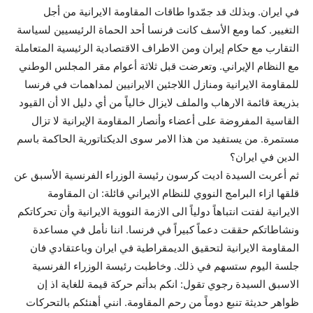
في ايران. وبذلك قد جمّدوا طاقات المقاومة الايرانية من أجل
التغيير. كما ومع الأسف كانت فرنسا أحد الحماة الرئيسيين لسياسة
التقارب مع حكام إيران ومن الاطراف الاقتصادية الرئيسية المتعاملة
مع النظام الإيراني. وتعرضت قبل ثلاثة أعوام مقر المجلس الوطني
للمقاومة الايرانية ومنازل اللاجئين الايرانيين لمداهمات في فرنسا
بذريعة قائمة الارهاب والملف لايزال خالياً من أي دليل الا أن القيود
القاسية المفروضة على أعضاء وأنصار المقاومة الإيرانية لا تزال
مستمرة. من يستفيد من هذا الامر سوى الديكتاتورية الحاكمة باسم
الدين في ايران؟
ثم أعربت السيدة اديت كرسون رئيسة الوزراء الفرنسية الأسبق عن
قلقها ازاء البرامج النووي للنظام الايراني قائلة: ان المقاومة
الايرانية لفتت انتباهاً دولياً الى الازمة النووية الايرانية وأن تحركاتكم
ونشاطاتكم حققت دعماً كبيراً في فرنسا. اننا نأمل في مساعدة
المقاومة الايرانية لتحقيق الديمقراطية في ايران وباعتقادي فان
جلسة اليوم ستسهم في ذلك. وخاطبت رئيسة الوزراء الفرنسية
الاسبق السيدة رجوي تقول: انكم بدأتم حركة قيمة للغاية اذ إن
ظواهر حديثة تنبع دوماً من رحم المقاومة. انني أهنئكم بالتحركات