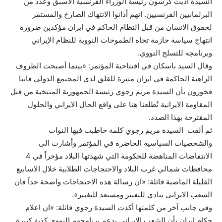
السيدة اديت كرسون رئيسة الوزراء الفرنسية الاسبق وعدد من
البرلمانيين الفرنسيين. انهم أدانوا الانتهاك الصارخ والمستمر
لحقوق الانسان من قبل النظام الحاكم في ايران مؤكدين ضرورة
انتهاج سياسة حازمة تجاه الطموحات النووية للنظام الإيراني
وبرنامجه للتسلح النووي.
وقال السيد باسكان في افتتاحية المؤتمر: «بينما أصبحت الظروف
الراهنة الحاكمة في ايران مثيرة للقلق لدى المجتمع الدولي فاننا
فخورون بأن السيدة مريم رجوي رئيسة الجمهورية المنتخبة من قبل
المقاومة الايرانية تُطلعنا هنا على واقع الحال الايراني والحلول
المقترحة بهذا الصدد.
ثم ألقت السيدة مريم رجوي كلمة خاطبت فيها النواب
والشخصيات السياسية الحاضرة في المؤتمر وأشارت الى
الانتفاضات المناهضة للحكومة التي شهدتها البلاد مؤخراً في 4
محافظات شمالي غرب البلاد والاحتجاجات الطلابية خلال الاسابيع
القليلة الماضية قائلة: «ان رسالة هذه الاحتجاجات واضحة جداً فان
الشعب الايراني ينادي للتغيير ومستعد للتغيير».
وفي جانب آخر من كلمتها أكدت السيدة رجوي قائلة: «ان اعلام
حكام ايران بأن الشعب الايراني يدعم برنامجهم النووي كذبة كبيرة