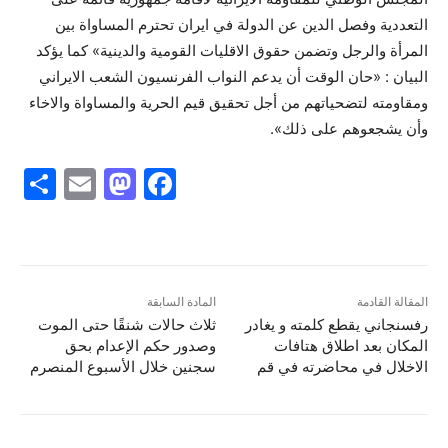
التعددية وفصل الدين عن الدولة في ايران تحترم المساواة بين
المرأة والرجل وتضمن حقوق الاقليات القومية والدينية» كما يؤكد
البيان : «حان الوقت أن يدعم النواب الفرنسيون الشعب الايراني
ومقاومته لتضحياتهم من أجل تحقيق قيم الحرية والمساواة والاخاء
وأن يشجعوهم على ذلك».
S
E
M
F
h
m
a
a
ar
ai
st
c
e
l
o
e
d
b
المقالة القادمة
المادة السابقة
رفسنجاني يقطع كلمته و يغادر
ثلاث حالات شنقًا حتى الموت
o
o
المكان بعد اطلاق هتافات
وصدور حكم الإعدام بحق
n
o
الاخلال في محاضرته في قم
سجنين خلال الأسبوع المنصرم
k