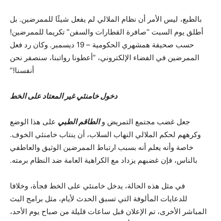
بالطبع، ليس الأمر أن نظام الملالي لم يفعل شيئًا للممرضين. بل
أطلق يوم السبت “صافرة القطارات والسفن” تكريما للممرضين!
حسب صحيفة همشهري الحكومية – 19 ديسمبر. وكان رد فعل
الممرضين في الفضاء الإلكتروني، “أعطونا رواتبنا، سنصفر نحن
أنفسنا!”
دخول خامنئي غير المعتاد على الخط
جعل غضب مجتمع التمريض و
الطاقم الطبي
على هذا الوضع
وكرههم لحكم الملالي النهاب السلاب، أن ينتاب خامنئي الخوف.
خاصة وأنه يعلم أنه بسبب ارتباط الممرضين الوثيق والعاطفي
بالناس، فإن غضبهم يزداد مع الكراهية العامة ضد النظام برمته.
في مثل هذه الحالة، يدخل خامنئي على الخط فجأة، وخلافا
للدعايات المألوفة التي تسبق الحدث لأيام، مثل برامج البث
المباشر الأخرى، تم الإعلان قبل ساعات قليلة من صباح يوم الأحد،