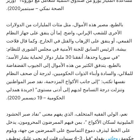
مساعدة المليار يورو من صندوق التنمية للتعامل مع كورونا؟” (وزير
الصحة نمكي – سبتمبر2020).
بالطبع، مصير هذه الأموال، مثل مئات المليارات من الدولارات
الأخرى للشعب الإيراني، واضح. إما أن ينفق على جهاز النظام
القمعي، أو ينفق على الإرهاب والقتل في الخارج. وكما قال فلاحت
بيشة، الرئيس السابق للجنة الأمنية في مجلس الشورى للنظام:
“في سوريا وحدها، أنفقنا 30 مليار دولار لحماية بشار الأسد؛
بالطبع، يتدفق الكثير من هذه الأموال إلى الجيوب الفضفاضة
للملالي، والسادة وأبناء الذوات الحكوميين، لدرجة أن صحف النظام
نفسها تكتب: “إلى جانب الأكواخ المزدحمة، نفد صبر المواطنين
وتنزلت درجة التسامح لديهم إلى أدنى مستوى” (جريدة همدلي
الحكومية – 19 ديسمبر 2020).
نعم، الولي الفقيه المتخلف، الذي يفهم معنى “نفاد صبر الحشود
المليونية لسكان الأكواخ “، بمن فيهم الممرضون المحرومون، يدخل
على الخط ليذرف دموع التماسيح على الممرضين من جهة، ويلوم
حكومة
روحاني
بقوله “قبل 3-4 سنوات قلت إنه يجب عليك توظيف