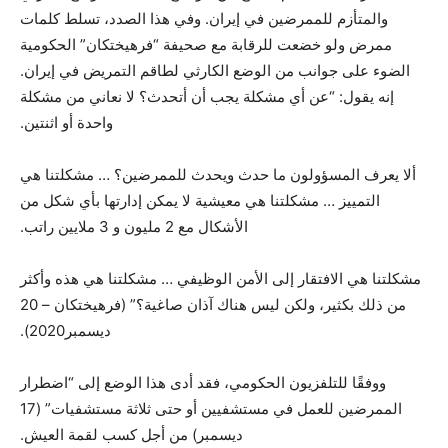
والمتأزم للممرضين في إيران. وفي هذا الصدد، تسلط كلمات
ممرض ولو خضعت للرقابة مع صحيفة “فرهيختكان” الحكومية
الضوء على جوانب من الوضع الكارثي لطاقم التمريض في إيران.
إنه يقول: “عن أي مشكلة يجب أن أتحدث؟ لا نعاني من مشكلة
واحدة أو اثنتين.
ألا يعرف المسؤولون ما حدث ويحدث للممرضين؟ … مشكلتنا هي
التمييز … مشكلتنا هي معيشية لا يمكن إدارتها بأي شكل من
الأشكال مع 2 مليون و 3 ملايين راتب.
مشكلتنا هي الافتقار إلى الأمن الوظيفي … مشكلتنا هي هذه وأكثر
من ذلك بكثير، ولكن ليس هناك آذان صاغية؟” (فرهيختكان – 20
ديسمبر2020).
ووفقًا للتلفزيون الحكومي، فقد أدى هذا الوضع إلى “اضطرار
الممرضين للعمل في مستشفيين أو حتى ثلاثة مستشفيات” (17
ديسمبر) من أجل كسب لقمة العيش.