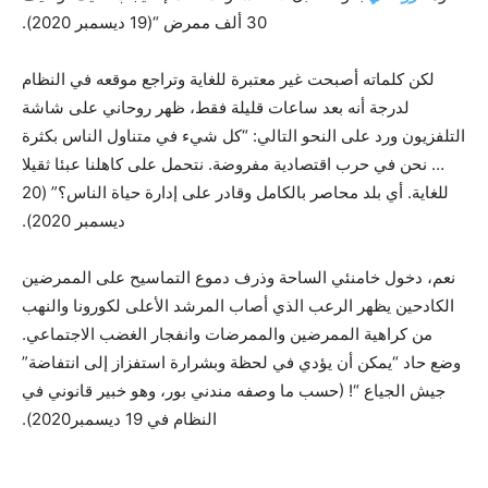
30 ألف ممرض “(19 ديسمبر 2020).
لكن كلماته أصبحت غير معتبرة للغاية وتراجع موقعه في النظام
لدرجة أنه بعد ساعات قليلة فقط، ظهر روحاني على شاشة
التلفزيون ورد على النحو التالي: “كل شيء في متناول الناس بكثرة
… نحن في حرب اقتصادية مفروضة. نتحمل على كاهلنا عبئا ثقيلا
للغاية. أي بلد محاصر بالكامل وقادر على إدارة حياة الناس؟” (20
ديسمبر 2020).
نعم، دخول خامنئي الساحة وذرف دموع التماسيح على الممرضين
الكادحين يظهر الرعب الذي أصاب المرشد الأعلى لكورونا والنهب
من كراهية الممرضين والممرضات وانفجار الغضب الاجتماعي.
وضع حاد “يمكن أن يؤدي في لحظة وبشرارة استفزاز إلى انتفاضة”
جيش الجياع “! (حسب ما وصفه مندني بور، وهو خبير قانوني في
النظام في 19 ديسمبر2020).