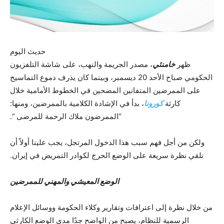
حدیث الیوم
ظهر
خامنئي
، مصدر الجريمة والنهب، على شاشة التلفزيون
الحكومي صباح الأحد 20 ديسمبر، وبينما كان يذرف دموع التماسيح
على الممرضين المتفانين المضحين في الخطوط الأمامية خلال
كارثة
كورونا
، بدأ في الإشادة الكلامية بالممرضين، ومنها:
“الممرضون ملاك الرحمة للمرضى “.
ولكن من أجل فهم سبب هذا الدخول المرتجل، يجب علينا أولاً أن
نلقي نظرة سريعة على الوضع الحرج لكوادر التمريض في إيران.
الوضع المعيشي والمهني للممرضين
من خلال نظرة إلى اعترافات وتقارير وكلاء الحكومة ووسائل الإعلام
الرسمية للنظام، يصبح من الواضح جدًا مدى الوضع الكارثي