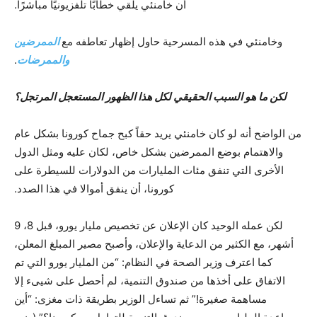
أن خامنئي يلقي خطابًا تلفزيونيًا مباشرًا.
وخامنئي في هذه المسرحية حاول إظهار تعاطفه مع
الممرضين
والممرضات
.
لكن ما هو السبب الحقيقي لكل هذا الظهور المستعجل المرتجل؟
من الواضح أنه لو كان خامنئي يريد حقاً كبح جماح كورونا بشكل عام
والاهتمام بوضع الممرضين بشكل خاص، لكان عليه ومثل الدول
الأخرى التي تنفق مئات المليارات من الدولارات للسيطرة على
كورونا، أن ينفق أموالا في هذا الصدد.
لكن عمله الوحيد كان الإعلان عن تخصيص مليار يورو، قبل 8، 9
أشهر، مع الكثير من الدعاية والإعلان، وأصبح مصير المبلغ المعلن،
كما اعترف وزير الصحة في النظام: “من المليار يورو التي تم
الاتفاق على أخذها من صندوق التنمية، لم أحصل على شيىء إلا
مساهمة صغيرة!” ثم تساءل الوزير بطريقة ذات مغزى: “أين