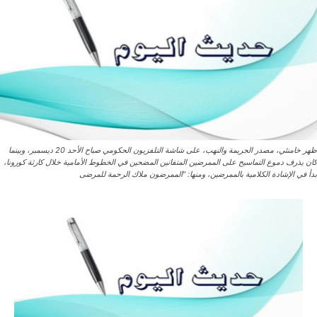
ظهر خامنئي، مصدر الجريمة والنهب، على شاشة التلفزيون الحكومي صباح الأحد 20 ديسمبر، وبينما
كان يذرف دموع التماسيح على الممرضين المتفانين المضحين في الخطوط الأمامية خلال كارثة كورونا،
بدأ في الإشادة الكلامية بالممرضين، ومنها: "الممرضون ملاك الرحمة للمرضى