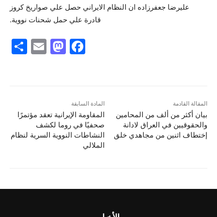
عليرضا جعفرزاده ان النظام الايراني حصل علي صواريخ كروز
قادرة علي حمل شحنات نووية.
S
E
M
F
h
m
a
a
ar
ai
st
c
e
l
o
e
d
b
المقالة القادمة
المادة السابقة
بيان أكثر من ألف من المحامين
المقاومة الإيرانية تعقد مؤتمرًا
o
o
والحقوقيين في العراق لادانة
صحفيًا في روما لكشف
n
o
إختطاف اثنين من مجاهدي خلق
النشاطات النووية السرية لنظام
الملالي
k