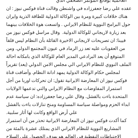
العالمية بوقائع المؤتمر الصحفي الذي
عقده علي رضا جعفرزاده في واشنطن وقالت قناة فوكس نيوز : ان
هناك خلافات كبيرة ومرة بين الوكالة الدولية للطاقة الذرية وايران
حول البرامج النووية للنظام الايراني . واتسعت هوة الخلافات بينهما
بعد زيارة لاريجاني للوكالة الدولية.
وقال مراسل فوكس نيوز من
فيينا: ان تصريحات لاريجاني الاخيرة القائلة بأن النظام ليس قلقاً
من العقوبات عليه تعد زر الرماد في عيون المجتمع الدولي. ومن
المتوقع أن يعد البرادعي المدير العام للوكالة الذي بامكانه احالة
الملف النووي للنظام الايراني الي مجلس الامن الدولي (يعد) تقريراً
لمجلس حكام الوكالة الدولية يمهد ادانة النظام. وأضافت قناة
فوكس نيوز ان المعارضة الايرانية تقول: ان تحركات اوربا من أجل
استمرار المفاوضات مع النظام الايراني والتي تدعمها الولايات
المتحدة باءت بالفشل. وقال علي رضا جعفرزاده: ان سياسة عدم
ابداء الحزم ومواصلة سياسة المساومة ومنح تنازلات باءت بالفشل
علي أرض الواقع وكانت لها أثار سلبية.
كما أكدت فوكس نيوز ان المعارضة الايرانية تحذر من أن استمرار
المشاريع النووية للنظام الايراني الذي يمتلك عشرة بالمئة من
الاحتياطات النفطية في العالم هو بهدف الحصول علي السلاح