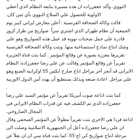
النووي. وأكد جعفرزاده ان هذه مسيرة يتابعه النظام الذي أعطي
الاولوية للحصول علي السلاح النووي بأي ثمن كان.
قالت وكالة الصحافة الفرنسية : أعلن معارض ايراني كبير يوم
الجمعية أن نظام طهران الذي اشتري سراً صواريخ من طراز كروز
قادرة علي حمل شحنات نووية قد عمل هذه الصواريخ وهو علي
وشك انتاج نماذج استنساخية منها. وبثت وكالة الصحافة الفرنسية
تقريرها معززة بصورة عن وقائع المؤتمر . كما بثت قناة الجزيرة
تقريراً عن وقائع المؤتمر وقالت عن علي رضا جعفرزاده: النظام
الايراني قد أنجز آخر مراحل اناج صارخ ايكس 55 اوكرانية الصنع وهو
علي مراحل اعادة صنعه وبذلك يستطيع أن يهدد أمن الدول الاوربية
.
كما بثت اذاعة صوت أمريكا تقريراً عن مؤتمر السيد علي رضا
جعفرزاده الذي تم الكشف فيه عن قدرات النظام الايراني في
المجال الصاروخي.
اذاعة فردا هي الاخري بثت تقريراً مطولاً عن المؤتمر الصحفي وقال
ان علي رضا جعفرزاده أعل أن الجمهورية الاسلامية وصلت الي
مرحلة انتاج صواريخ كي اچ 55. كما بثت قناة سي ان ان نقلاً عن