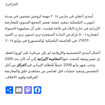
الجزائي).
أسدي أعطي في مارس ٢٠١٨ مهمة لزوجين مقيمين في مدينة
انتويرب البلجيكية بتنفيذ عملية تفجير التجمع السنوي للمعارضة
الإيرانية في خارج البلاد في قاعة فيلبنت، على أن يسلمهما الحمولة
انفجارية (٥٠٠ غرام من المادة المنفجرة تري استون تري بر اكسيد
TATP)، في العاصمة البلجيكية لوكسمبورغ في يوليو ٢٠١٨.
أعمال أسدي التجسسية والإرهابية لم تكن مرتكزة على اوروبا فقط،
بل تشير وثيقة کشفت عنها
المقاومة‌ الإیرانیة
إلى أنه كان منذ 2005
وحتى شهر مايو 2008 عميلاً للنظام الإيراني في
العراق
من أجل
التجسس وتنفيذ عمليات قتل لعناصر من مجاهدي‌ خلق والمعارضة
العراقية وقوى الائتلاف.
S
E
M
F
h
m
a
a
ar
ai
st
c