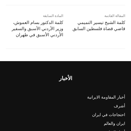
e
l
o
e
d
b
المقالة القادمة
المادة السابقة
كلمة الشيخ تيسير التميمي
كلمة الدكتور بسام العموش،
o
o
قاضي قضاة فلسطين السابق
وزير الأردني الأسبق والسفير
n
o
الأردني الأسبق في طهران
k
الأخبار
أخبار المقاومة الايرانية
أشرف
احتجاجات في ايران
ايران والعالم