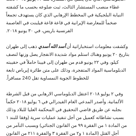
غطاء منصب المستشار الثالث، ثبت ضلوعه بحسب ما كشفته
النيابة البلجيكية في المخطط الإرهابي الذي كان يستهدف تجمعاً
ضخماً للمعارضة الإيرانية في قاعة قاعة فيلبنت في العاصمة
الفرنسية باريس، في ٣٠ يونيو ٢٠١٨.
وكشفت معلومات استخباراتية أن
أسد الله أسدي
ذهب إلى طهران
بتاريخ ٢٠ يونيو وهناك استلم مواد شديدة الانفجار يصل وزنها لنصف
كيلو، وفي ٢٢ يونيو قدم من طهران إلى فيينا حاملاً في حقيبته
الدبلوماسية المواد المتفجرة، وذلك على متن طائرة إيرباص تابعة
للخطوط الجوية النمساوية تقل 240 مسافراً.
وفي ٢ يوليو ٢٠١٨ اعتقل الدبلوماسي الارهابي من قبل الشرطة
الألمانية. وأصدر المدعي العام الفيدرالي في ٦ يوليو ٢٠١٨ حكماً
بجلبه عن طريق قاضي التحقيق في المحكمة العليا للبلاد وذلك
بسبب نشاطاته كعميل من أجل تنفيذ عمليات سرية (وفقا للبند ١
من المادة ١ من الفقرة ٩٩ من القانون الجنائي) وبسبب التآمر من
أجل القتل (المادة ١ و٢ من الفقرة ٣ والفقرة ٢١١ من القانون