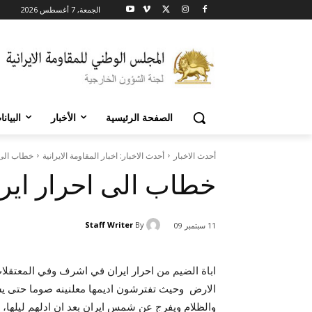
الجمعة, 7 أغسطس 2026
الصفحة الرئيسية
الأخبار
البيان
أحدث الاخبار
أحدث الاخبار: اخبار المقاومة الايرانية
خطاب الى 
خطاب الى احرار اير
Staff Writer
By
11 سبتمبر 09
اباة الضيم من احرار ايران في اشرف وفي المعتقلات 
الارض وحيث تفترشون اديمها معلنينه صوما حتى ي
والظلام ويفرج عن شمس ايران بعد ان ادلهم ليلها، ب