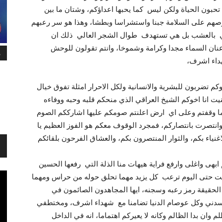
تم تحبون الحياة ولكن ليس كما يحبها اعداؤكم، وشتان ما بين
هم على السلامة جبنا واستشراسا وبطشا، وهذا هو سر رعبهم
تبالي بالعشب بل هي تستهدف طوال الشجر العالي ذلك ان
عنان السماء مجدا وكرامة وشموخا، وانتم تقولون للوحش
م
داء اشرف،
 تضربون للبشرية والانسانية ولكل الاحرار امثلة تفوق خيال
يت انا اخوكم الشيخ العراقي الذي منحكم قلبه وحبه ووفاءه
ما وقفتم وعلى اي ارض اعلنتم صومكم عليها اشارككم الصوم
نتصرت بانتصاركم، فمجرد الوقوف معكم هو الفوز العظيم يا
اغنياء بكم، والثوار المنتصرون بكم، والعشاق الفرحون بلقائكم
ابهى واغلى وارفع فراية هيهات منا الذلة التي رفعها الحسين
 زالت حتى اليوم ترعب كل يزيد مهما تحلق حوله من حراس ومهما
ي الحقيقة رمز رعبه وسجنه، ايها المجاهدون الصائمون في
ني وكل عوصام الدنيا تضامنا مع شهداء اشرف، ومختطفي
وان بدا الظالم وكانه لا يعيركم اهتماما، انه في الداخل