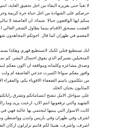
لا تعبأ حتى بغريزة البقاء من اجل تحقيق الغاية، ان
حرصكم على الشهادة من اجل حياة حرة كريمة وحرص
منكم ايها الواقفون جبالا شماء، ان العاصفة لا 
العشب مسحق الاقدام بينما يطاول الشجر العالي ا
المعمم في طهران كما قال اخوتكم المجاهدون شه
انك تستطيع قتلي لكنك لاتستطيع قهري وهكذا بسموكم
المتخيلين بصبركم الذي يفوق احتمال البشر، كم تمن
وصدق مشاعره وكلماته ومواقفه ان اكون معكم اين
وافوز معكم سواءا اكسرت جذعي العاصفة ام ولت وا
من تتكلمون باسم الضعفاء الاقوياء بكم، والفقراء ال
المثابون بجنان الخلد.
على سواحل الامل تتفتح ابتساماتكم وتشرق راياتكم 
الشهيد والتي ترفعونها انتم الان، ارعبت يزيد وما
كانت الاسوار التي يبنيها ليحتمي بها عالية فهي ف
اشرف وفي طهران وفي باريس ولندن وواشنطن وسد
اشرف، واشرف، هنيئا لكم فانتم تزلزلون اركان الظلم 