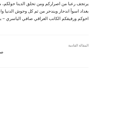
يرتجف رعبا من اصراركم ومن تحلق الدينا حولكم،
بغداد اسوأ اندحار ويندحر من ثم كل وحوش الدنيا واس
اخوكم ورفيقكم الكاتب العراقي صافي الياسري – بغ
المقالة القادمة
صو