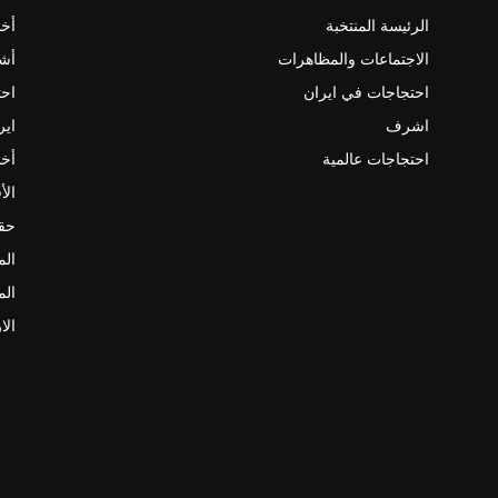
الرئيسة المنتخبة
أخب
الاجتماعات والمظاهرات
أش
احتجاجات في ايران
احت
اشرف
اير
احتجاجات عالمية
أخب
الأ
حقو
الم
الم
الا