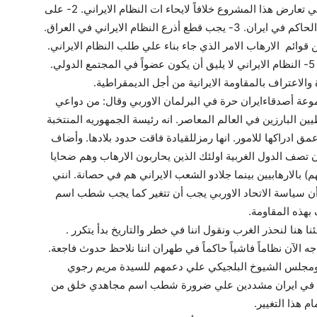
الشعب الايراني وأن الاغلبية الساحقة للشعب الايراني تعارض هذا المشروع خلافاً لايحاء ات النظام الايراني. 2- على
مجلس الامن الدولي أن يفرض عقوبات ضد النظام الحاكم في ايران. 3- يجب قطع أذرع النظام الايراني في العراق.
وائم الارهاب الامر الذي جاء بناء علي طلب النظام الايراني.
ان هذاالشطب يعد مؤشراً لنهاية سياسة المساومة. 5- النظام الايراني لا يليق أن يكون عضواً في المجتمع الدولي.
 والاعتراف بالمقاومة الايرانية من أجل الديمقراطية.
وعة أصدقاءايران حرة في البرلمان الاوربي وقال: من دواعي
ين البارزين في العالم المعاصر. انه رئيسة الجمهوريه المنتخبة
وعمق ادراكها للامور. انها رمزللقيادة فاقت حدود بلادها. وأضاف
 أن تصف الدول الغربية اولئك الذين يحاربون الارهاب وهم ضحايا
م) بالارهابيين بينما جلادو الشعب الايراني هم في حصانة. انني
قد أن سياسة الاتحاد الاوربي يجب أن تتغير كما يجب شطب اسم
 بهذه المقاومة.
ا هنا لنحذر الغرب ونقول اننا في خطر والتاريخ بدأ يتكرر .
الآن نظاماً فاشياً حاكماً في طهران اننا نلاحظ حدوث فاجعة.
بي ومجلس الشيوخ البلجيكي علي دعمهم للسيدة مريم رجوي
راطي في ايران مشددين علي ضرورة شطب اسم مجاهدي خلق من
م هذا التغيير.