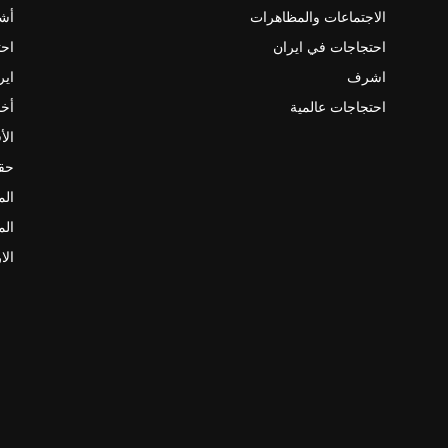
الاجتماعات والمظاهرات
أش
احتجاجات في ايران
احت
اشرف
اير
احتجاجات عالمية
أخب
الأ
حقو
الم
الم
الا