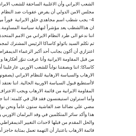
4- يجب شطب اسم مجاهدي خلق الايرانية فوراً من ق
اننا ندعو الى طرد النظام الايراني من الامم المتحدة
ثم تكلم السيد بائولو كاساكا الرئيس المشترك لمجم
اعتزازي أن أكون بجانب أحد أكبر الزعماء الديمقراطي
من قبل المقاومة الايرانية وأنا عرفت تنوّر أفكارها 
كاساكا: اننا وبصفتنا نواباً للشعب الاوربي عارعلينا
الارهاب والسياسة الارهابية للنظام الايراني (يصفونه
لاأستطيع قبول السياسة الاوربية الحالية. اننا نعت
المقاومة الايرانية من قائمة الارهاب ويجب الاعتراف
وأما استراون استيفنسون فقد قال في كلمته: اننا جئن
مضي علي نضالنا ضد الفاشية ستون عاماً ونحن نواجه 
هذا وأكد سائر المتكلمين في وفد البرلمان الاور
والحل المقدم من قبلها لاحداث التغيير الديمق
قائمة الارهاب باعتبار أن التهمة تعمل بمثابة حاجز أما