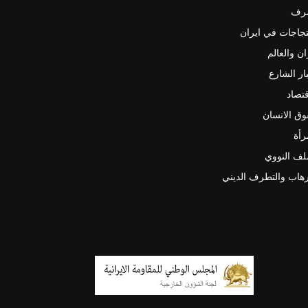
رف
جاجات في ايران
ان والعالم
ار الشارع
قتصاد
ق الانسان
رأة
لف النووي
رهاب والتطرف الديني