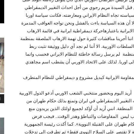
ن قبل السيدة مريم رجوي من أجل احداث التغيير الديمقراطي
 سياسته تجاه النظام الايراني ومعارضته. فكانت سياسة اوربا
ا أن هذه السياسة باءت بالفشل ونحن نواجه العواقب المدمرة
رانية باعتبارهاحركة ديمقراطية ايرانية في قائمة الارهاب
اننا أجرينا مناقشات كثيرة حول تهمة الارهاب الملصقة بمنظمة
سلطات الاوربية. الا أننا لم نجد أي دليل ووثيقة تثبت ربط
منظمة لم يرسل رسالة خاطئة للنظام الايراني فحسب وانما
لى اوربا. لذلك على الاتحاد الاوربي أن يشطب اسم مجاهدي
لمقاومة الايرانية كبديل مشروع و ديمقراطي للنظام المتطرف
أريد اليوم وبحضور منتخبي الشعب الاوربي أدعو الدول الاوربية
ا
التغيير الديمقراطي في ايران وتمنع بذلك حكام طهران من
نطقة. انني أريد أن أؤكد لجميع اولئك الذين يريدون منع
رب ليس المفاوضات والتباطؤ وهدر الوقت.. فيجب فرض
 طهران على القنبلة النووية». كما أكدت رئيسة الجمهورية
جعة لا تقتصر على السلاح النووي فقط» ثم تطرقت الى تدخلات