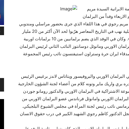
 الايرانية السيدة مريم
اربعاء وفداً من البرلمان
 مريم رجوي في هذا اللقاء الذي جرى بحضور مراسلي ومندوبي
م
وسائل الاعلام الدولية: «ان حكام ايران وفي أكبر عملية نهب في التاريخ المعاصر هرّبوا لحد الآن أكثر من 20 مليار
دولار من النفط العراقي من جنوبي البلاد الى ايران». وكان في الوفد الذي يضم برلمانيين من 10 برلمانات اوربية
لمان الاوربي ومانوئل دوسانتوز النائب الثاني لرئيس البرلمان
صدقاء ايران حرة وستراون استيفنسون نائب رئيس المجموعة
لبرلمان الاوربي والبروفيسور ويتاتاس لاندز برغيس الرئيس
دره بري واريك ماير وتونه كلام من أعضاء لجنة الشؤون الخارجية
ة الاشتراكية في البرلمان الاوربي والدكتور رومانو جوردن
رلمان الاوربي وامانوئل فرناندس عضو البرلمان الاوربي من
هرمانس نائب رئيس لجنة المرأة في مجلس الشيوخ البلجيكي.
جل الدكتور كاظم رجوي الشهيد الكبير في درب حقوق الانسان
اول لرئيس البرلمان الاوربي الذي كان يتولى رئاسة الوفد على