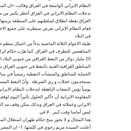
النظام الايراني الواسعة في العراق وقالت: «ان المقاو
تدخلات النظام الايراني في العراق أخطر بكثير من مش
العراق نقطة انطلاق لسلطتهم على المنطقة برمتها، ال
فقام النظام الايراني بفرض سيطرته على جميع الاجه
في البلاد
طيلة الاعوام الثلاثة الماضية بدءاً من اغتيال منظ
المناهضين للتطرف في العراق. كما هرّب حكام ايران
20 مليار دولار من النفط العراقي من جنوبي البلاد 
المناطق العراقية الغنية بالنفط في جنوبي العراق بي
الحماية للمناطق والمنشآت النفطية رسمياً في منا
يومياً يؤمن النفقات الباهظة لتدخلات النظام الايرا
المقاومة الايرانية أن «أكبر الحلول تأثيراً اليوم ل
الايراني وعملائه في العراق وبذلك يمكن وقف مد 
ليس أمامنا وقت كبير . لا في
هذا المجال و لا يجوز منح حكام طهران استغلال ا
أعلنت السيدة مري