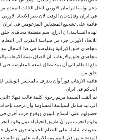
دعم نواب البرلمان الاوربي للحل الثالث المقدم م
في ايران وقال:حان الوقت لان يغير الاتحاد الاوربي
قائمة على تشجيع المعتدلين المزعومين في ايران ال
لهذه السياسة. ان ادراج اسم منظمة مجاهدي خلق الاي
للاتحاد الاوربي جزء من سياسة التقرب الى النظام. 
مجاهدي خلق الايرانية وتفاوضنا في هذا المجال مع ال
مجاهدي خلق بالارهاب. ان الصاق تهمة الارهاب بال
دفع النظام الى أن يمد نطاق قمعه للمعارضة حتى ا
خلق من
قائمة الارهاب فوراً وأن يعترف بالمجلس الوطني ل
الحاكم في ايران.
ثم ألقت السيدة مريم رجوي كلمة قالت فيها: «انني 
الى نبذ شامل لسياسة المساومة وأن ترحب بإحداث 
حصولهم على السلاح النووي ووقوع حرب أخرى في الم
وقوع الحرب من أنّ طريق الحيلولة دون وقوع الح
عقوبات شاملة على النظام للحيلولة دون حصول حكام
المنتخبة من قبل المقاومة الايرانية على أن «الفا