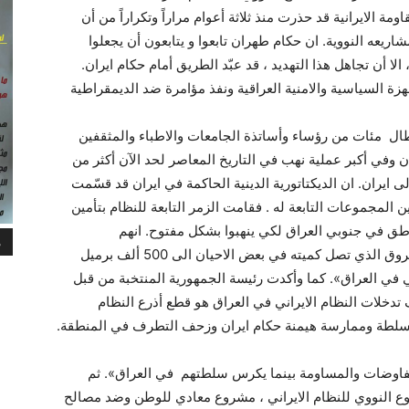
مة الايرانية قد حذرت منذ ثلاثة أعوام مراراً وتكراراً من أن
اريعه النووية. ان حكام طهران تابعوا و يتابعون أن يجعلوا
ا أن تجاهل هذا التهديد ، قد عبّد الطريق أمام حكام ايران.
زة السياسية والامنية العراقية ونفذ مؤامرة ضد الديمقراطية
م طال مئات من رؤساء وأساتذة الجامعات والاطباء والمثقفين
 وفي أكبر عملية نهب في التاريخ المعاصر لحد الآن أكثر من
الى ايران. ان الديكتاتورية الدينية الحاكمة في ايران قد قسّمت
ن المجموعات التابعة له . فقامت الزمر التابعة للنظام بتأمين
طق في جنوبي العراق لكي ينهبوا بشكل مفتوح. انهم
م
يستخدمون عجلات و زي الشرطة . وأنّ النفط المسروق الذي تصل كميته في بعض الاحيان الى 500 ألف برميل
ني في العراق». كما وأكدت رئيسة الجمهورية المنتخبة من قبل
وقف تدخلات النظام الايراني في العراق هو قطع أذرع النظام
السلطة وممارسة هيمنة حكام ايران وزحف التطرف في المنطقة.
لمفاوضات والمساومة بينما يكرس سلطتهم في العراق». ثم
م رجوي في كلمتها: 1- ان المشروع النووي للنظام الايراني ، مشروع معادي للوطن وضد مصالح