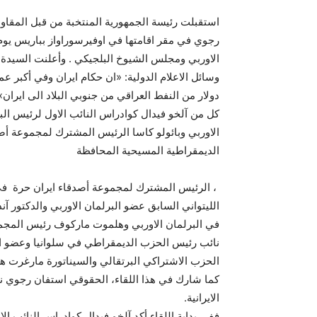
استقبلت رئيسة الجمهورية المنتخبة من قبل المقاومة
رجوي في مقر اقامتها في اوفيرسوراواز بباريس يوم ال
الاوربي ومجلس الشيوخ البلجيكي . وأعلنت السيدة
كل من آلخو فيدال كوادراس النائب الاول لرئيس البر
الاوربي وبائولو كاسا الرئيس المشترك لمجموعة أ
الديمقراطية المسيحية المحافظة
، الرئيس المشترك لمجموعة أصدقاء ايران حرة في ا
الليتواني السابق عضو البرلمان الاوربي والدكتور آن
في البرلمان الاوربي وهلموت ماركوف رئيس المجموع
نائب رئيس الحزب الديمقراطي في سلوانيا وعضو الب
الحزب الاشتراكي البرتقالي والسيناتورة مارغرت 
كما شارك في هذا اللقاء، الحقوقي استفان رجوي ن
الايرانية.
ففي بداية اللقاء أكد آلخو فيدال كوادراس النائب ال