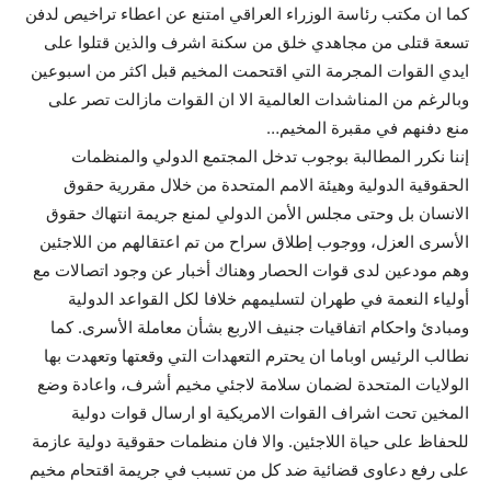
كما ان مكتب رئاسة الوزراء العراقي امتنع عن اعطاء تراخيص لدفن
تسعة قتلى من مجاهدي خلق من سكنة اشرف والذين قتلوا على
ايدي القوات المجرمة التي اقتحمت المخيم قبل اكثر من اسبوعين
وبالرغم من المناشدات العالمية الا ان القوات مازالت تصر على
منع دفنهم في مقبرة المخيم…
إننا نكرر المطالبة بوجوب تدخل المجتمع الدولي والمنظمات
الحقوقية الدولية وهيئة الامم المتحدة من خلال مقررية حقوق
الانسان بل وحتى مجلس الأمن الدولي لمنع جريمة انتهاك حقوق
الأسرى العزل، ووجوب إطلاق سراح من تم اعتقالهم من اللاجئين
وهم مودعين لدى قوات الحصار وهناك أخبار عن وجود اتصالات مع
أولياء النعمة في طهران لتسليمهم خلافا لكل القواعد الدولية
ومبادئ واحكام اتفاقيات جنيف الاربع بشأن معاملة الأسرى. كما
نطالب الرئيس اوباما ان يحترم التعهدات التي وقعتها وتعهدت بها
الولايات المتحدة لضمان سلامة لاجئي مخيم أشرف، واعادة وضع
المخين تحت اشراف القوات الامريكية او ارسال قوات دولية
للحفاظ على حياة اللاجئين. والا فان منظمات حقوقية دولية عازمة
على رفع دعاوى قضائية ضد كل من تسبب في جريمة اقتحام مخيم