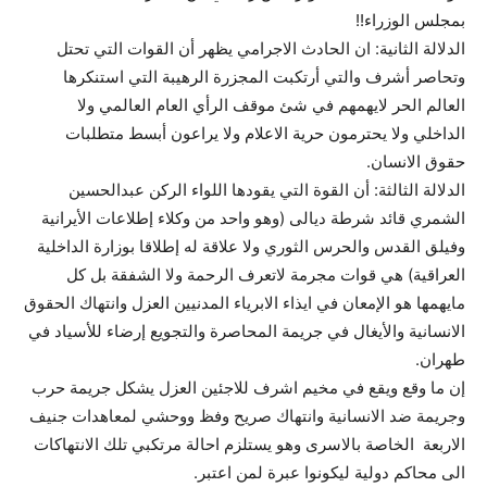
بمجلس الوزراء!!
الدلالة الثانية: ان الحادث الاجرامي يظهر أن القوات التي تحتل
وتحاصر أشرف والتي أرتكبت المجزرة الرهيبة التي استنكرها
العالم الحر لايهمهم في شئ موقف الرأي العام العالمي ولا
الداخلي ولا يحترمون حرية الاعلام ولا يراعون أبسط متطلبات
حقوق الانسان.
الدلالة الثالثة: أن القوة التي يقودها اللواء الركن عبدالحسين
الشمري قائد شرطة ديالى (وهو واحد من وكلاء إطلاعات الأيرانية
وفيلق القدس والحرس الثوري ولا علاقة له إطلاقا بوزارة الداخلية
العراقية) هي قوات مجرمة لاتعرف الرحمة ولا الشفقة بل كل
مايهمها هو الإمعان في ايذاء الابرياء المدنيين العزل وانتهاك الحقوق
الانسانية والأيغال في جريمة المحاصرة والتجويع إرضاء للأسياد في
طهران.
إن ما وقع ويقع في مخيم اشرف للاجئين العزل يشكل جريمة حرب
وجريمة ضد الانسانية وانتهاك صريح وفظ ووحشي لمعاهدات جنيف
الاربعة الخاصة بالاسرى وهو يستلزم احالة مرتكبي تلك الانتهاكات
الى محاكم دولية ليكونوا عبرة لمن اعتبر.