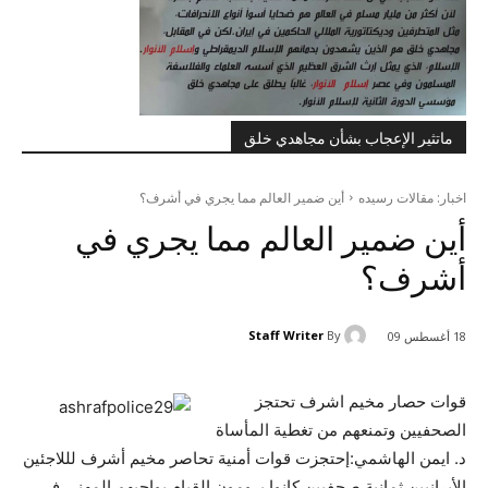
ماتثير الإعجاب بشأن مجاهدي خلق
اخبار: مقالات رسيده
أين ضمير العالم مما يجري في أشرف؟
أين ضمير العالم مما يجري في
أشرف؟
Staff Writer
By
18 أغسطس 09
قوات حصار مخيم اشرف تحتجز
الصحفيين وتمنعهم من تغطية المأساة
د. ايمن الهاشمي:إحتجزت قوات أمنية تحاصر مخيم أشرف لللاجئين
الأيرانيين ثمانية صحفيين كانوا يرومون القيام بواجبهم المهني في