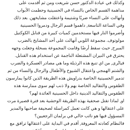
وكذلك في عيادة الدكتور حسن شريعت ومن ثم أقدمت على
مداهمة القسم الخاص بالنساء في الحسينية وحطمت الأبواب
وأنهالت على النساء ضربًا وشتيمة واعتقلت مشايخهن. بعد ذلك
وفي الساعة التاسعة, داهموا قسم الرجال ودمروا الحسينية
وأضرموا النار فيها مستخدمين كميات كبيرة من قنابل الكوكتيل
مولوتوف. مجموعة اللوبي أنهالت على أحد المشايخ بالضرب
المبرح, حيث سقط أرضًا وقامت المجموعة بسحلة وجعلت وجهه
يحترق في النيران المشتعلة الناجمة عن استخدام هذه القنابل.
فياتُرى, من اي تنبع هذه الرذيلة وما هي مصادر العسكرة والضرب
والشتم الهمجي واعتقال الشيوخ والأطفال والرجال والنساء من ثم
تدمير الحسينية الخاصة بدراويش هذه الطريقة الذين كانوا يمارسون
الطقوس والتقاليد الخاصة بهم ولا ذنب لهم سوى ممارسة هذه
الطقوس والتقاليد الدينية داخل الحسينية العائدة لهم؟
او, لماذا تقتل صحفية بهذه الطريقة الوحشية بعد فترة قصيرة مرت
على اعتقالها و هي كانت تعمل كمراسلة لصحيفة صاحبها والمدير
المسؤول فيها هو نائب حالي في برلمان الرجعيين؟
فالنظام كعادته المعروفة, أقدم في البداية على اعتقالها ترافق مع