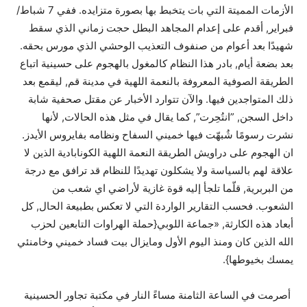
الأزمات المميتة التي بات يتخبط بها بصورة متزايده. ففي 7 شباط/
فبراير, أقدم على إعدام المجاهد البطل حجت زماني الذي سقط
شهيدًا بعد أعوام من صنفوف التعذيب الوحشي الذي مورس بحقه.
بعد بضعة أيام, بادر هذا النظام كالمغول بالهجوم على حسينية اتباع
الطريقة الصوفية المعروفة بالنعمة اللهية في مدينة قم, ليقمع بعد
ذلك المتواجدين فيها. والآن تتوارد الأخبار عن مقتل صحفية شابة
داخل السجن, ”انتُحِرت”, كما يقال في مثل هذه الحالات, لأنها
نشرت رسومًا شُبهّت فيها خميني السفاح ونظامه بفايروس الأيدز.
ان الهجوم على دراويش الطريقة النعمة اللهية الكونابادية الذين لا
علاقة لهم بالسياسة ولا يشكلون تهديدًا للنظام قد ترافق مع درجة
من البربرية, قلّما تلجأ إليه قوة غازية لأراضي اي شعب من
الشعوب. فحسب التقارير الواردة التي لا تعكس بطبيعة الحال, كل
أبعاد هذه الكارثة, «جماعة اللوبي{حملة الهراوات التابعين لحزب
الله الذين كان ومنذ اليوم الأول ومايزال بيت فساد خميني وخامنئي
يمسك بخيوطها}.
أصرمت في الساعة الثامنة مساءً النار في مكتبة تجاور الحسينية