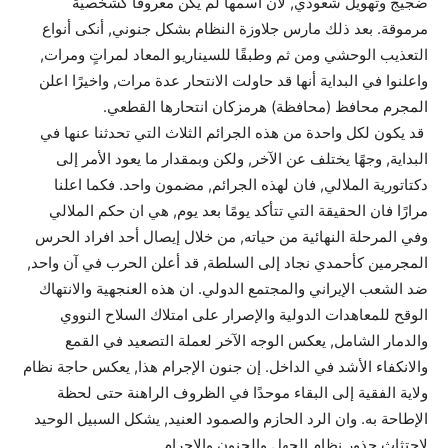
ضجيج وتهويل شعوذي, لان اسمها لم يكن معروفًا كشخصية
مرموقة. بعد ذلك مارس جلاوزة النظام بشكل جنوني, أنكى أنواع
التعذيب الوحشي ومن ثم وطبقًا للسيناريو المعاد لمراتٍ ومرات,
واعلنوا في البداية أنها قد حاولت الانتحار عدة مرات, واخيرًا اعلن
المجرم محافظ (محافظة) هرمزكان انتحارها القطعي.
قد يكون لكل واحدة من هذه الجرائم الثلاث التي تحدثنا عنها في
البداية, وجهًا يختلف عن الآخر, ولكن وبمقدار ما يعود الأمر إلى
دكتاتورية الملالي, فان لهذه الجرائم, مضمون واحد. فكما اعلنا
مرارًا فان الحقيقة التي تتأكد يومًا بعد يوم, هي ان حكم الملالي
وفي المرحلة النهائية من حياته, من خلال إيصال أحد افراد الحرس
المجرمين كأحمدي نجاد إلى السلطة, قد أعلن الحرب في آن واحد,
ضد الشعب الإيراني والمجتمع الدولي. ان هذه العنجهية والانتهاك
الوقح للمعاهدات الدولية والإصرار على امتلاك السلاح النووي
والدمار الشامل, يعكس الوجه الآخر لعملة التصعيد في القمع
والانكفاء الأشد في الداخل. إن جنون الإجرام هذا, يعكس حاجة نظام
ولاية الفقية إلى البقاء موحدًا في الظروف الراهنة حتى لحظة
الإطاحة به. وان الرد الحازم والصمود العنيد, يشكل السبيل الوحيد
لإجتثاث جذور نظام الجهل والجنون والإجرام.