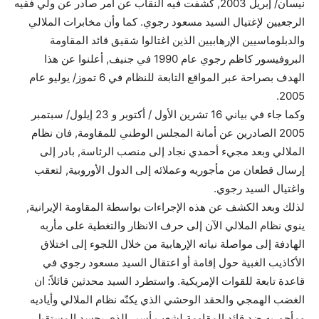
نيسان/ إبريل 2003, كشفت فيه النقاب عن أمر صادر عن ولي فقيه
الرجعيين لإغتيال السيد مسعود رجوي. كما وأن مخابرات الملالي
والدبلوماسيين الإرهابيين الذين اغتالوا شقيق قائد المقاومة
البروفيسور كاظم رجوي عام 1990 في جنيف, أعلنوا عن هذا
الهدف بصراحة عبر المواقع التابعة للنظام في 6 تموز/ يوليو عام
2005.
وكما جاء في بياني 16 تشرين الأول / أكتوبر و 23 إيلول/ سبتمبر
2005 الصادرين عن أمانة المجلس الوطني للمقاومة, فان نظام
الملالي وبعد مجيء أحمدي نجاد إلى منصب الرئاسة, بادر إلى
إرسال قطعان من مأجوريه وعملائه إلى الدول الأوروبية, لتعقب
واغتيال السيد رجوي.
لذلك وبعد الكشف عن هذه الإجراءات بواسطة المقاومة الإيرانية,
ينوي نظام الملالي الآن إلى حرف الانظار والتغطية على مأربه
الهادفة إلى مواصلة نياته الإرهابية من خلال اللجوء إلى اختلاق
الأكاذيب الغبية حول إقامة أو اعتقال السيد مسعود رجوي في
قاعدة تابعة للقوات الإمريكية. واستطرد السيد محدثين قائلاً: ان
الغضب الهمجي والحقد الوحشي الذي يكنّه نظام الملالي وأياديه
ومأجوريه ضد قائد المقاومة لشعب أسير الذي يجسد المستقبل