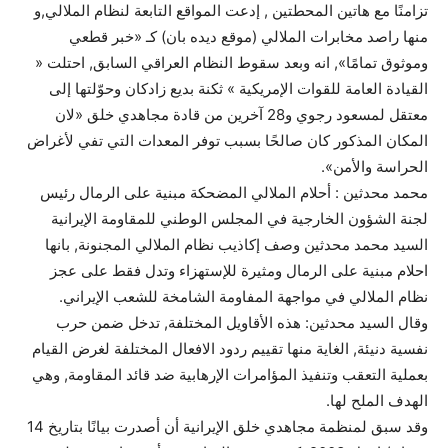
تزامنًا مع هاتين المحطتين , إدعت المواقع التابعة لنظام الملالي,و
منها راصد مخابرات الملالي (موقع ديده بان) كـ «خبر قطعي
وموثوق تمامًا», انه وبعد سقوط النظام العراقي السابق, احتلت «
القيادة العامة للقوات الإمريكية » ثكنة بديع زادكان وحوّلتها إلى
معتقل لمسعود رجوي و28 آخرين من قادة مجاهدي خلق «لان
المكان المذكور كان صالحًا بسبب توفر المعدات التي تفي لأغراض
الحراسة والأمن».
محمد محدثين : أحلام الملالي المضحكة مبنية على الرمال رئيس
لجنة الشؤون الخارجية في المجلس الوطني للمقاومة الإيرانية
السيد محمد محدثين وصف إكاذيب نظام الملالي المجنونة, بانها
احلام مبنية على الرمال ومثيرة للإستهزاء وتدل فقط على عجز
نظام الملالي في مواجهة المفاومة الشامخة للشعب الإيراني.
وقال السيد محدثين: هذه الأقاويل المختلفة, تدخل ضمن حرب
نفسية دنيئة, الغاية منها تقييم ردود الافعال المختلفة لغرض القيام
بعملية التعقب وتنفيذ المؤامرات الإرهابية ضد قائد المقاومة, وهي
الهدف الملح لها.
وقد سبق لمنظمة مجاهدي خلق الإيرانية أن أصدرت بيانًا بتاريخ 14