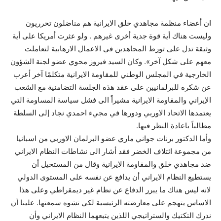
ان أعضاء منظمة مجاهدي خلق الايرانية هم مناضلون تحرريون
وليست هناك أية قوة جدية أخرى غيرهم . ولو عثرت أمريكا على أية
وثيقة تدل على تورط المجاهدين في الاعمال الارهابية لتعاملت
معهم على شكل آخر». وكان السيد فيروز محوي عضو لجنة الشؤون
الخارجية في المجلس الوطني للمقاومة الايرانية متكلمًا آخر أعرب
عن شكره للبرلمانيين على عقد هذه الجلسة التضامنية مع الشعب
الإيراني والمقاومة الايرانية مشيراً الى فشل سياسة المساومة التي
يعتمدها الاتحاد الاوربي ودورها في مجيء احمدي نجاد إلى السلطة
مطالباً باعادة النظر فيها.
وأما الدكتور برنات جواني ماري عضو البرلمان الاوربي من اسبانيا
من مجموعة ائتلاف الخضر فقد أشار الى نشاطات النظام الايراني
ضد مجاهدي خلق والمقاومة الايرانية وقال من المستحيل أن
يستطيع النظام الايراني أن يدافع عن نفسه على المستوى الدولي
لانه ليس هناك ما يبرر الدفاع عن نظام غير ديمقراطي وعلى هذا
الاساس يتهجم على معارضته الرئيسية لكي تشوه سمعتها. علينا أن
ندرك التكتيك والستراتيجي اللذين يتبعهما النظام الايراني وأن