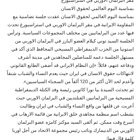
مقر البرلمان الاوربي في استراسبورغ
بمناسبة اليوم العالمي لحقوق الانسان
بمناسبة اليوم العالمي لحقوق الانسان عقدت جلسة تضامنية مع
المقاومة الايرانية في مقر البرلمان الاوربي في استراسبورغ تحدث
فيها عدد من البرلمانيين من مختلف المجموعات السياسية. وترأس
الجلسة السيد توني كيلام العضو البارز في البرلمان الاوربي من
استونيا من الحزب الديمقراطي المسيحي المحافظ الذي أكد في
مستهل الجلسة دعمه للمناضلين المجاهدين في مدينة أشرف
ودفاعه عنهم، قائلاً: «إن النظام الايراني قد أضفى الطابع القانوني
لانتهاكات حقوق الانسان في ايران حيث يعدم النساء والشباب شنقاً
وأعدم لحد الآن أكثر من 120 ألفاً من السجناء السياسيين».
ثم تحدثت السيدة بيا نورا كائوبي رئيسة وفد الكتلة الديمقراطية
المسيحية من البرلمانيين الفنلنديين في البرلمان الاوربي حيث
أعربت عن قلقها من واقع النساء والشباب في ايران وطالبت
بشطب اسم منظمة مجاهدي خلق الايرانية من قائمة الارهاب في
أسرع وقت ممكن. ثم ألقى السيد موكنز كامرَه عضو البرلمان
الاوربي من الدنيمارك ونائب رئيس مجموعة الاتحاد من أجل اوربا
كلمة قال فيها: