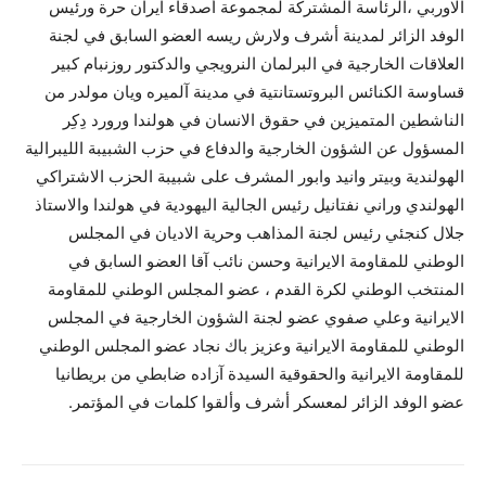
الاوربي ،الرئاسة المشتركة لمجموعة أصدقاء ايران حرة ورئيس
الوفد الزائر لمدينة أشرف ولارش ريسه العضو السابق في لجنة
العلاقات الخارجية في البرلمان النرويجي والدكتور روزنبام كبير
قساوسة الكنائس البروتستانتية في مدينة آلميره ويان مولدر من
الناشطين المتميزين في حقوق الانسان في هولندا ورورد دِكِر
المسؤول عن الشؤون الخارجية والدفاع في حزب الشبيبة الليبرالية
الهولندية وبيتر وانيد وابور المشرف على شبيبة الحزب الاشتراكي
الهولندي وراني نفتانيل رئيس الجالية اليهودية في هولندا والاستاذ
جلال كنجئي رئيس لجنة المذاهب وحرية الاديان في المجلس
الوطني للمقاومة الايرانية وحسن نائب آقا العضو السابق في
المنتخب الوطني لكرة القدم ، عضو المجلس الوطني للمقاومة
الايرانية وعلي صفوي عضو لجنة الشؤون الخارجية في المجلس
الوطني للمقاومة الايرانية وعزيز باك نجاد عضو المجلس الوطني
للمقاومة الايرانية والحقوقية السيدة آزاده ضابطي من بريطانيا
عضو الوفد الزائر لمعسكر أشرف وألقوا كلمات في المؤتمر.