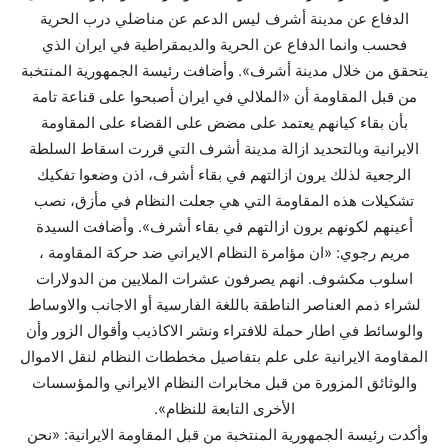
الدفاع عن مدينة أشرف ليس الدعم عن مناضلي درب الحرية
فحسب وانما الدفاع عن الحرية والديمقراطية في ايران الذي
يتحقق من خلال مدينة أشرف». وأضافت رئيسة الجمهورية المنتخبة
من قبل المقاومة أن «الملالي في ايران أصبحوا على قناعة تامة
بأن بقاء كيانهم يعتمد على مضض على القضاء على المقاومة
الايرانية وبالتحديد ازالة مدينة أشرف التي قررت اسقاط السلطة
الرجعية لذلك يرون ازالتهم في بقاء أشرف، اذن وضعوا تفكيك
تشكيلات هذه المقاومة التي هي جعلت النظام في مأزق، نصب
أعينهم لكونهم يرون ازالتهم في بقاء أشرف». وأضافت السيدة
مريم رجوي: «ان مؤامرة النظام الايراني ضد حركة المقاومة ،
اسلوب مكشوف. انهم يصرفون عشرات الملايين من الدولارات
لشراء ذمم العناصر الناطقة باللغة الفارسية أو الاجانب والاوساط
والوسائط في اطار حملة للافتراء ونشر الاكاذيب وأقوال الزور وأن
المقاومة الايرانية على علم بتفاصيل مخططات النظام لنقل الاموال
والوثائق المزورة من قبل مخابرات النظام الايراني والمؤسسات
الأخرى التابعة للنظام».
وأكدت رئيسة الجمهورية المنتخبة من قبل المقاومة الايرانية: «نحن