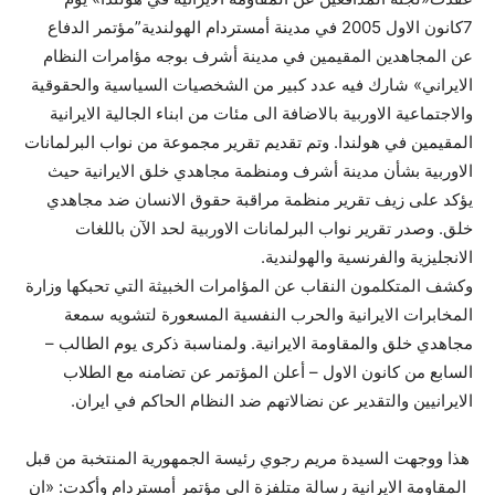
7كانون الاول 2005 في مدينة أمستردام الهولندية”مؤتمر الدفاع
عن المجاهدين المقيمين في مدينة أشرف بوجه مؤامرات النظام
الايراني» شارك فيه عدد كبير من الشخصيات السياسية والحقوقية
والاجتماعية الاوربية بالاضافة الى مئات من ابناء الجالية الايرانية
المقيمين في هولندا. وتم تقديم تقرير مجموعة من نواب البرلمانات
الاوربية بشأن مدينة أشرف ومنظمة مجاهدي خلق الايرانية حيث
يؤكد على زيف تقرير منظمة مراقبة حقوق الانسان ضد مجاهدي
خلق. وصدر تقرير نواب البرلمانات الاوربية لحد الآن باللغات
الانجليزية والفرنسية والهولندية.
وكشف المتكلمون النقاب عن المؤامرات الخبيثة التي تحبكها وزارة
المخابرات الايرانية والحرب النفسية المسعورة لتشويه سمعة
مجاهدي خلق والمقاومة الايرانية. ولمناسبة ذكرى يوم الطالب –
السابع من كانون الاول – أعلن المؤتمر عن تضامنه مع الطلاب
الايرانيين والتقدير عن نضالاتهم ضد النظام الحاكم في ايران.
هذا ووجهت السيدة مريم رجوي رئيسة الجمهورية المنتخبة من قبل
المقاومة الايرانية رسالة متلفزة الى مؤتمر أمستردام وأكدت: «ان