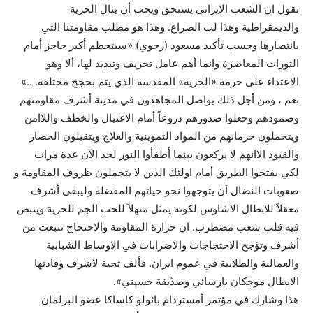
نقول ان الشعب الايراني يستحق ويجب أن ينال الحرية
والديمقراطية وهذا لب الصراع. وهذا هو مطلب مقاومتنا التي
بانتصارها وحسب تأكيد مسعود (رجوي) «سيتحطم أكبر حاجز أمام
الثورات المعاصرة وانما أهم عامل تحريف وتبديد لها، ألا وهو
الاعتداء على حرمة «الحرية» المقدسة الذي يتم بحجج مختلفة. ..»
نعم ، ومن أجل ذلك يواصل المجاهدون في مدينة أشرف مقاومتهم
وصمودهم وجعلوا صدورهم دروعاً أمام الاغتيال والخطف واللاامن
ويتحملون حرمانهم من المواد التموينية والعلاج ويتقبلون الحصار
والقيود الاانهم لا يركعون بينما أطفأوا النور لحد الآن عدة مرات
لكي يفتحوا الطريق أمام اولئك الذين لا يتحملون ظروف المقاومة و
صعوبات النضال أن يتوجهوا نحو حياتهم المفضلة وليبقى أشرف
معقلاً للابطال الاشاوس لكونه يمثل منهلاً للحب الجم للحرية وينبض
فيه قلب شعب مضطرب. ان حرارة المقاومة والاحتجاج تنبعث من
أشرف وتؤجج الاحتجاجات والاضرابات في الاوساط الشبابية
والعمالية والطلابية في عموم ايران. فألف تحية لاشرف وقادتها
الابطال موجكان بارسائي وصدّيقة حسيني».
هذا وشارك في مؤتمر أمستردام بائولو كاساكا عضو البرلمان