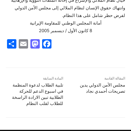
حيال نظام الملالي والإسراع في إحالة الملفات النووية والإرهابية
وانتهاك حقوق الإنسان لنظام الملالي إلى مجلس الأمن الدولي
لفرض حظر شامل على هذا النظام.
أمانة المجلس الوطني للمقاومة الإيرانية
8 كانون الأول / ديسمبر 2005
S
E
M
F
h
m
a
a
ar
ai
st
c
e
l
o
e
d
b
المقالة القادمة
المادة السابقة
مجلس الأمن الدولي يدين
تلبية الطلاب لدعوة المنظمة
o
o
تصريحات أحمدي نجاد
في اسبوع الدعم للحركة
n
o
الطلابية تبين الارادة الراسخة
للطلاب لقلب النظام
k