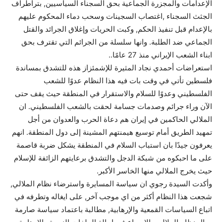
الإعدامات والمجزرة الجماعية بحق السجناء السياسيين, بتراطراف
الجثث السجناء ,اغتصاب السجينات وسحب دماء المحكوم عليهم
بالإعدام قبل تنفيذ الحكم, وكبت الحريات وإغلاق الجرائد والقتل
الجماعي ضد الطلبة. وانها سلسلة من الجرائم التي تقترف بحق
ابناء الشعب الإيراني منذ 27 عامًا..
استعراضات أحمدي نجاد المثيرة للإشمئزاز هذه للتشدق بمساندة
فلسطين تأتي في وقت بات فيه هذا النظام عدوًا للشعب
الفلسطيني وعدوًا للسلام والاستقرار في المنطقة حيث يقف حتى
الآن وراء جرائم وصدمات جسامة لحقت بالشعب الفلسطيني. ان
الملالي الحاكمين في إيران هم دعاة الحرب والعدوان من أجل
تمهيد الطريق أمام توسيع هيمنتهم المشينة إلى دول المنطقة. انهم
يعرفون جيدًا بان استباب السلام في المنطقة يشكل ضربة قاصمة
على ما احبكوه من شبكة الدجل والتشدق برعايتهم الزائفة للإسلام
حيث يخرج الملالي منها الخاسر الأكبر.
وأكدت السيدة رجوي ان سياسة المسايرة واسترضاء نظام الملالي,
شجعت هذا النظام أكثر من اي موجب آخر, على ايغاله وتطرفه في
اتباع السياسات القمعية والإرهابية, مطالبة باعتماد سياسة صارمة