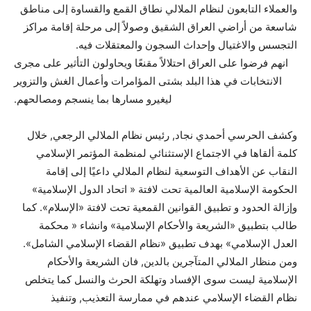
والعملاء التابعون لنظام الملالي نطاق القمع والقساوة إلى مناطق
شاسعة من أراضي العراق الشقيق وصولاً إلى مرحلة إقامة مراكز
التجسس والاغتيال وإحداث السجون والمعتقلات فيه.
انهم فرضوا على العراق احتلالاً مقنعًا ويحاولون التأثير على مجرى
الانتخابات في هذا البلد بشتى المؤامرات وأعمال الغش والتزوير
ليغيرو مسارها بما ينسجم ومصالحهم.
وكشف الحرسي أحمدي نجاد, رئيس نظام الملالي الرجعي, خلال
كلمة ألقاها في الاجتماع الإستثنائي لمنظمة المؤتمر الإسلامي
النقاب عن الأهداف التوسعية لنظام الملالي داعيًا إلى إقامة
الحكومة الإسلامية العالمية تحت لافتة « اتحاد الدول الإسلامية»
وإزالة الحدود و تطبيق القوانين القمعية تحت لافتة «الإسلام». كما
طالب بتطبيق «الشريعة والأحكام الإسلامية» وانشاء « محكمة
العدل الإسلامي» بهدف تطبيق «نظام القضاء الإسلامي الشامل».
ومن منظار الملالي المتآجرين بالدين, فان الشريعة والأحكام
الإسلامية ليست سوى الإفساد وتهلكة الحرث والنسل كما يتخلص
نظام القضاء الإسلامي عندهم في ممارسة التعذيب, وتنفيذ