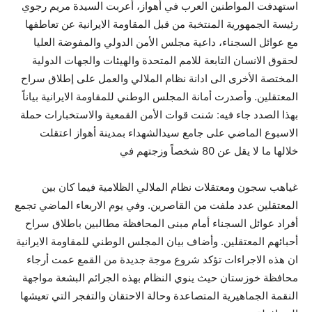
استهدفت المواطنين العرب في أهواز، أعربت السيدة مريم رجوي
رئيسة الجمهورية المنتخبة من قبل المقاومة الايرانية عن تعاطفها
مع عوائل السجناء، داعية مجلس الأمن الدولي والمفوضة العليا
لحقوق الانسان التابعة للامم المتحدة والهيئات والجهات الدولية
المختصة الأخرى الى ادانة نظام الملالي والعمل على إطلاق سراح
المعتقلين. وأصدرت أمانة المجلس الوطني للمقاومة الايرانية بياناً
بهذا الصدد جاء فيه: شنت قوات الأمن القمعية والاستخبارات حملة
الاسبوع الماضي على جامع سيدالشهداء بمدينة أهواز اعتقلت
خلالها ما لا يقل عن 80 شخصاً وزجتهم في
غياهب سجون ومعتقلات نظام الملالي الظلامية فيما كان بين
المعتقلين عدد ملفت من القاصرين. وفي يوم الاربعاء الماضي تجمع
أفراد عوائل السجناء أمام مبنى المحافظة مطالبين باطلاق سراح
أحبائهم المعتقلين. وأضاف بيان المجلس الوطني للمقاومة الايرانية
ان هذه الاجراءات تؤكد شروع موجة جديدة من القمع عمت أرجاء
محافظة خوزستان حيث ينوي النظام بهذه الجرائم البشعة مواجهة
النقمة الجماهيرية المتصاعدة وحالة الاحتقان والتفجر التي تعيشها